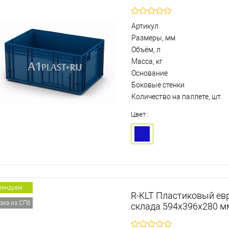
Артикул
Размеры, мм
Объём, л
Масса, кг
Основание
Боковые стенки
Количество на паллете, шт.
Цвет :
мендуем
R-KLT Пластиковый ев
зка из СПб
склада 594х396х280 м