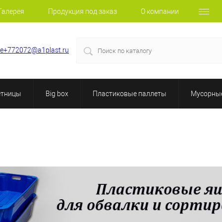
Галерея
Продукция под заказ
О компании
le+772072@a1plast.ru
етницы
Big box
Пластиковые паллеты
Мусорные