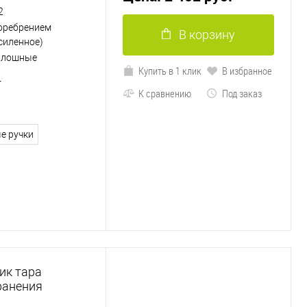
2
 оребрением
В корзину
силенное)
плошные
Купить в 1 клик
В избранное
4
К сравнению
Под заказ
е ручки
ик тара
ранения