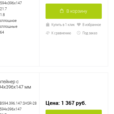
594х396х147
21.7
В корзину
1.8
сплошное
Купить в 1 клик
В избранное
сплошные
64
К сравнению
Под заказ
тейнер с
94х396х147 мм
Цена: 1 367 руб.
B594.396.147.SHSR-28
594х396х147