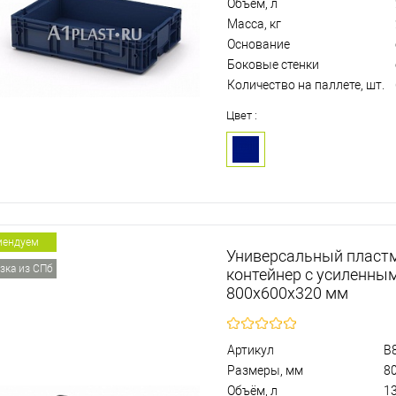
Объём, л
Масса, кг
Основание
Боковые стенки
Количество на паллете, шт.
Цвет :
мендуем
Универсальный пласт
зка из СПб
контейнер с усиленны
800х600х320 мм
Артикул
B
Размеры, мм
8
Объём, л
1