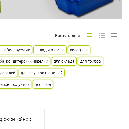
Вид каталога:
штабелируемые
вкладываемые
складные
ба, кондитерских изделий
для склада
для грибов
одеталей
для фруктов и овощей
 морепродуктов
для ягод
вроконтейнер