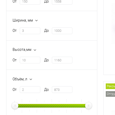
От
До
Ширина, мм
От
До
Высота,мм
От
До
Объём, л
Реко
От
До
Отгру