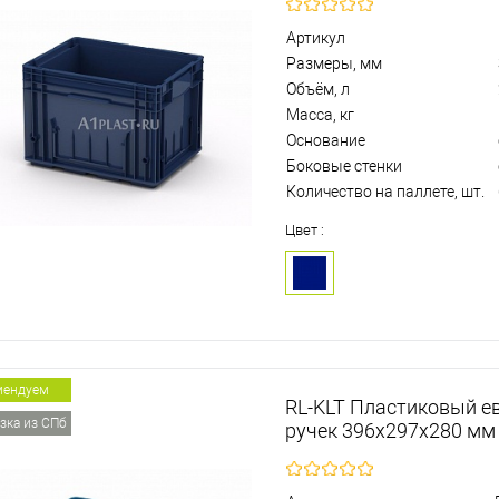
Артикул
Размеры, мм
Объём, л
Масса, кг
Основание
Боковые стенки
Количество на паллете, шт.
Цвет :
мендуем
RL-KLT Пластиковый е
зка из СПб
ручек 396х297х280 мм