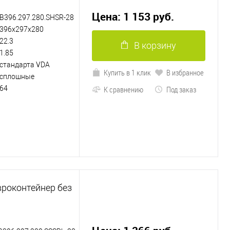
Цена: 1 153 руб.
B396.297.280.SHSR-28
396х297х280
22.3
В корзину
1.85
стандарта VDA
Купить в 1 клик
В избранное
сплошные
64
К сравнению
Под заказ
вроконтейнер без