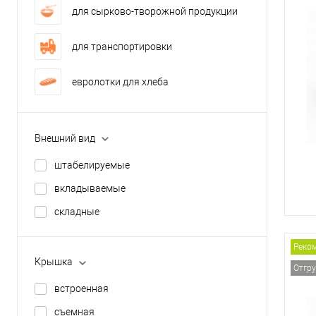
для сырково-творожной продукции
для транспортировки
евролотки для хлеба
Внешний вид
штабелируемые
вкладываемые
складные
Реко
Крышка
Отгру
встроенная
съемная