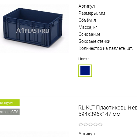
Артикул
Размеры, мм
Объём, л
Масса, кг
Основание
Боковые стенки
Количество на паллете, шт.
Цвет :
мендуем
RL-KLT Пластиковый е
зка из СПб
594х396х147 мм
Артикул