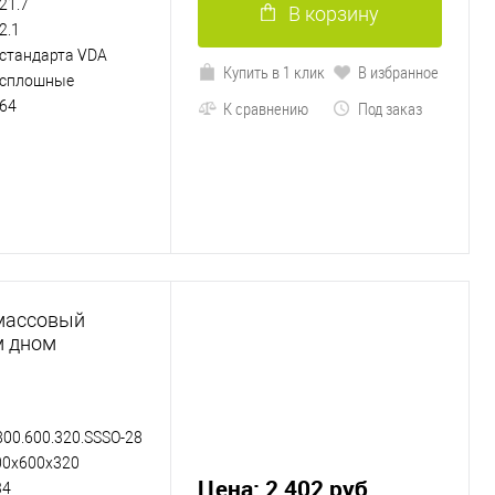
21.7
В корзину
2.1
стандарта VDA
Купить в 1 клик
В избранное
сплошные
64
К сравнению
Под заказ
массовый
м дном
800.600.320.SSSO-28
00х600х320
Цена: 2 402 руб.
34