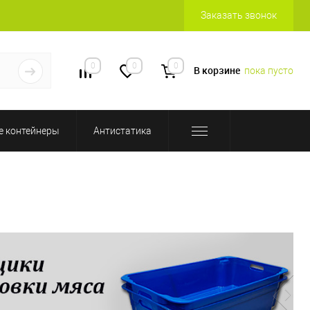
Заказать звонок
0
0
0
В корзине
пока пусто
 контейнеры
Антистатика