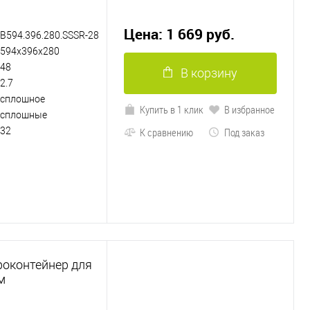
Цена: 1 669 руб.
B594.396.280.SSSR-28
594х396х280
48
В корзину
2.7
сплошное
Купить в 1 клик
В избранное
сплошные
32
К сравнению
Под заказ
роконтейнер для
м