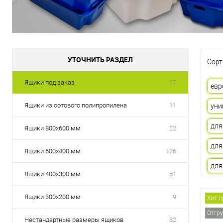
УТОЧНИТЬ РАЗДЕЛ
Сорт
Ящики под заказ
17
евр
Ящики из сотового полипропилена
11
уни
для
Ящики 800х600 мм
22
для
Ящики 600х400 мм
136
для
Ящики 400х300 мм
51
Ящики 300х200 мм
9
Хит 
Отгру
Нестандартные размеры ящиков
82