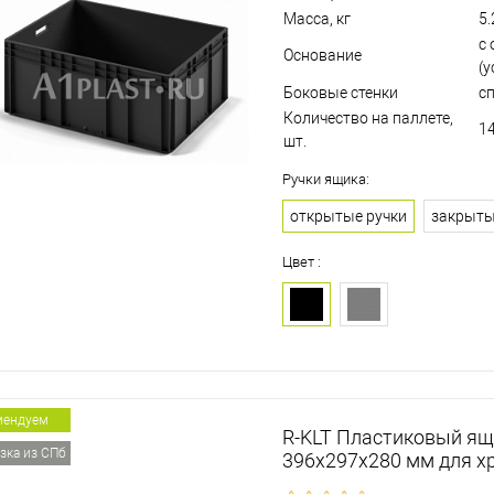
Масса, кг
5.
с
Основание
(у
Боковые стенки
с
Количество на паллете,
1
шт.
Ручки ящика:
открытые ручки
закрыты
Цвет :
мендуем
R-KLT Пластиковый ящ
зка из СПб
396х297х280 мм для х