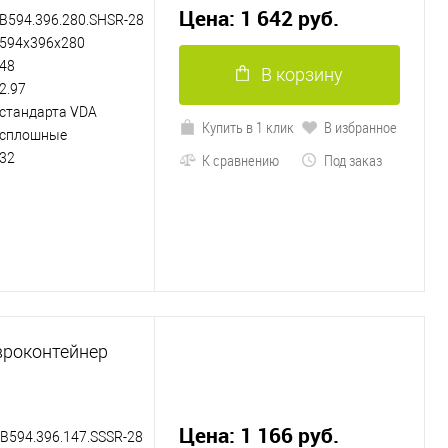
Цена: 1 642 руб.
B594.396.280.SHSR-28
594х396х280
48
В корзину
2.97
стандарта VDA
Купить в 1 клик
В избранное
сплошные
32
К сравнению
Под заказ
вроконтейнер
Цена: 1 166 руб.
B594.396.147.SSSR-28