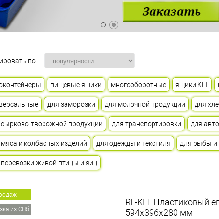
ировать по:
оконтейнеры
пищевые ящики
многооборотные
ящики KLT
версальные
для заморозки
для молочной продукции
для хле
 сырково-творожной продукции
для транспортировки
для авт
 мяса и колбасных изделий
для одежды и текстиля
для рыбы и
 перевозки живой птицы и яиц
продаж
RL-KLT Пластиковый е
зка из СПб
594х396х280 мм