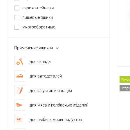
евроконтейнеры
пищевые ящики
многооборотные
Применение ящиков
для склада
для автодеталей
Реко
Отгру
для фруктов и овощей
для мяса и колбасных изделий
для рыбы и морепродуктов