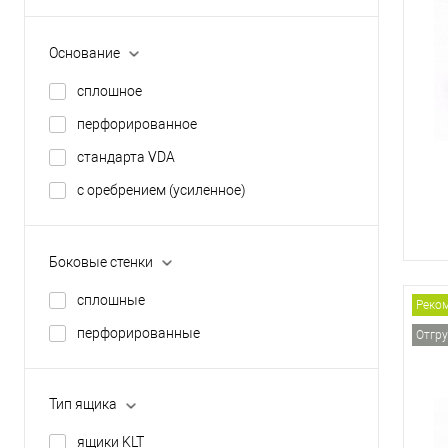
Основание
сплошное
перфорированное
стандарта VDA
с оребрением (усиленное)
Боковые стенки
сплошные
Реко
перфорированные
Отгру
Тип ящика
ящики KLT