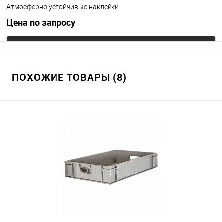
Атмосферно устойчивые наклейки
Цена по запросу
Запросить цену
ПОХОЖИЕ ТОВАРЫ (8)
В избранное
Под заказ
Цвет