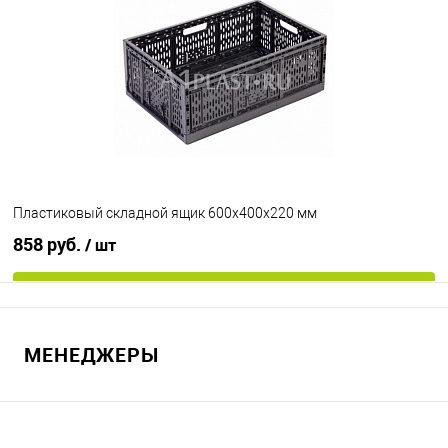
В избранное
Под заказ
Исполнение
неморозостойкий
морозостойкий
Цвет
Пластиковый складной ящик 600х400х220 мм
858 руб.
/ шт
В корзину
МЕНЕДЖЕРЫ
В избранное
Под заказ
Цвет