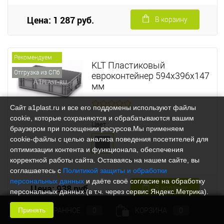
Цена: 1 287 руб.
В корзину
Рекомендуем
KLT Пластиковый
Отгрузка из СПб
евроконтейнер 594х396х147
мм
Сайт a1plast.ru и все его поддомены используют файлы
cookie, которые сохраняются и обрабатываются вашим
Цвет :
браузером при посещении ресурсов.Мы применяем
cookie‑файлы с целью анализа поведения посетителей для
оптимизации контента и функционала, обеспечения
корректной работы сайта. Оставаясь на нашем сайте, вы
соглашаетесь с
Политикой защиты и обработки
персональных данных
и даёте своё согласие на обработку
Цена: 938 руб.
В корзину
персональных данных (в т.ч. через сервис Яндекс.Метрика).
Принять
ИЗБРАННОЕ
0
КОРЗИНА
0