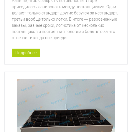
Раньше, чтобы закрыть потребности в таре,
приходилось лавировать между поставщиками. Одни
делают только стандарт другие берутся за нестандарт,
третьи вообще только лотки. В итоге — разрозненные
заказы, разные сроки, логистика от нескольких
поставщиков и постоянная головная боль: кто за что
отвечает и когда всё приедет.
Подробнее