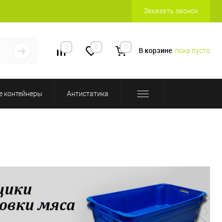
Заказать звонок
0
0
0
В корзине
пока пусто
 контейнеры
Антистатика