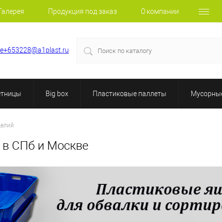
Галерея
Продукция под заказ
О компании
le+653228@a1plast.ru
етницы
Big box
Пластиковые паллеты
Мусорные
делий
 в СПб и Москве