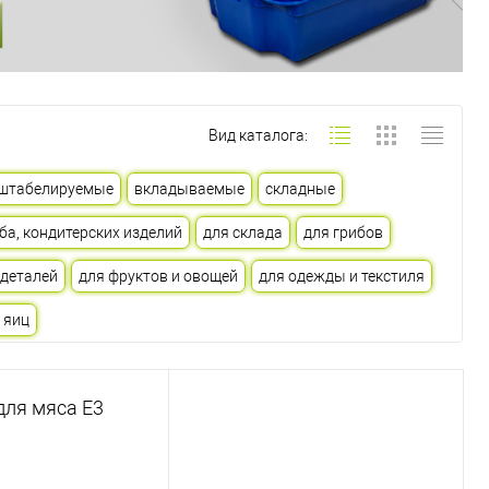
Вид каталога:
штабелируемые
вкладываемые
складные
ба, кондитерских изделий
для склада
для грибов
одеталей
для фруктов и овощей
для одежды и текстиля
 яиц
ля мяса Е3