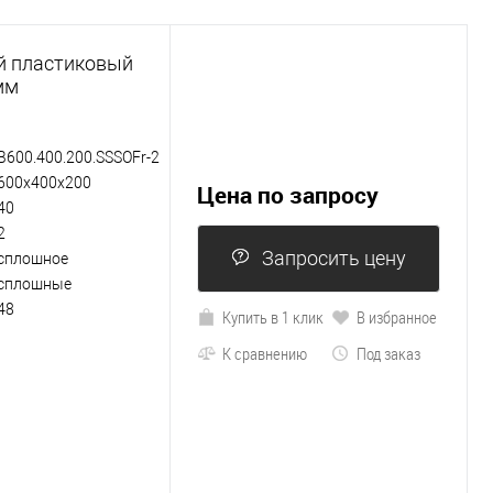
й пластиковый
мм
B600.400.200.SSSOFr-2
600х400х200
Цена по запросу
40
2
Запросить цену
сплошное
сплошные
48
Купить в 1 клик
В избранное
К сравнению
Под заказ