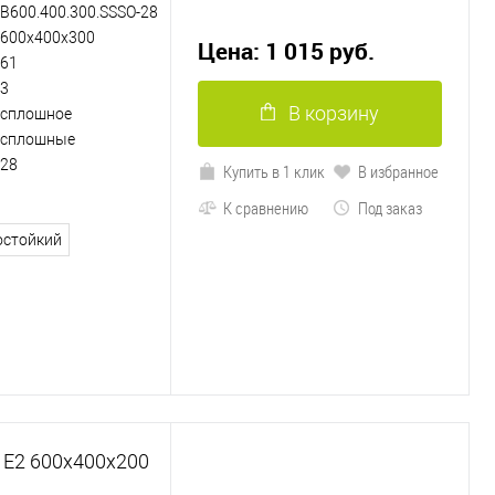
B600.400.300.SSSO-28
600х400х300
Цена: 1 015 руб.
61
3
В корзину
сплошное
сплошные
28
Купить в 1 клик
В избранное
К сравнению
Под заказ
остойкий
 Е2 600х400х200