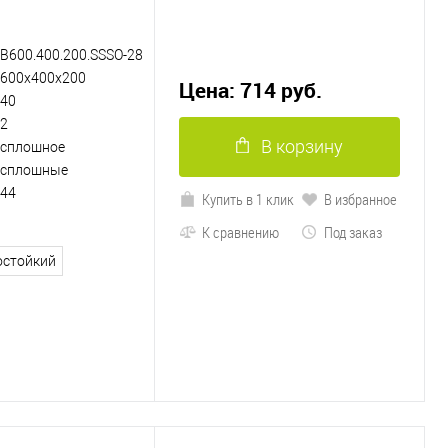
B600.400.200.SSSO-28
600х400х200
Цена: 714 руб.
40
2
В корзину
сплошное
сплошные
44
Купить в 1 клик
В избранное
К сравнению
Под заказ
остойкий