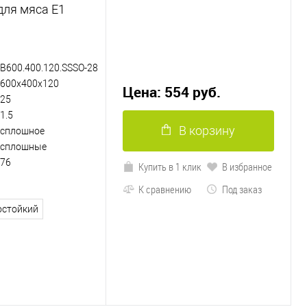
ля мяса Е1
B600.400.120.SSSO-28
600х400х120
Цена: 554 руб.
25
1.5
В корзину
сплошное
сплошные
76
Купить в 1 клик
В избранное
К сравнению
Под заказ
остойкий