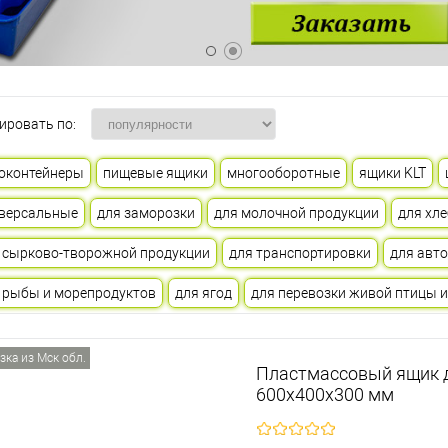
ировать по:
оконтейнеры
пищевые ящики
многооборотные
ящики KLT
версальные
для заморозки
для молочной продукции
для хле
 сырково-творожной продукции
для транспортировки
для авт
 рыбы и морепродуктов
для ягод
для перевозки живой птицы и
зка из Мск обл.
Пластмассовый ящик д
600х400х300 мм