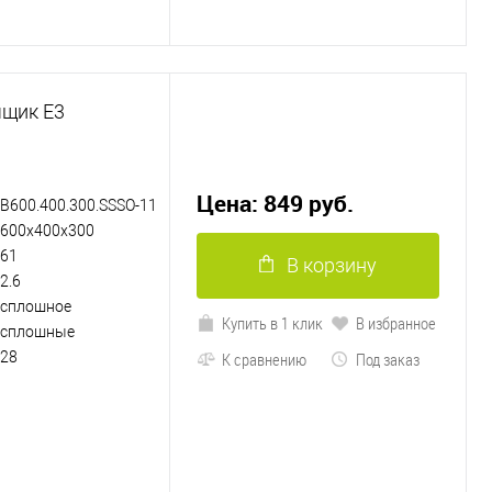
ящик Е3
Цена: 849 руб.
B600.400.300.SSSO-11
600х400х300
61
В корзину
2.6
сплошное
Купить в 1 клик
В избранное
сплошные
28
К сравнению
Под заказ