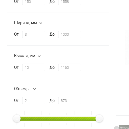
От
До
Ширина, мм
От
До
Высота,мм
От
До
Объём, л
От
До
Отгру