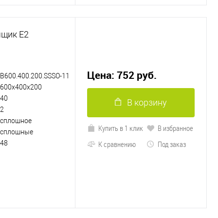
ящик Е2
Цена: 752 руб.
B600.400.200.SSSO-11
600х400х200
40
В корзину
2
сплошное
Купить в 1 клик
В избранное
сплошные
48
К сравнению
Под заказ