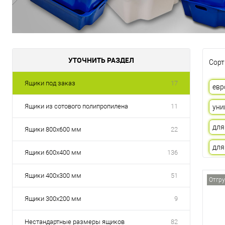
УТОЧНИТЬ РАЗДЕЛ
Сорт
Ящики под заказ
17
евр
Ящики из сотового полипропилена
11
уни
для
Ящики 800х600 мм
22
для
Ящики 600х400 мм
136
Ящики 400х300 мм
51
Отгру
Ящики 300х200 мм
9
Нестандартные размеры ящиков
82