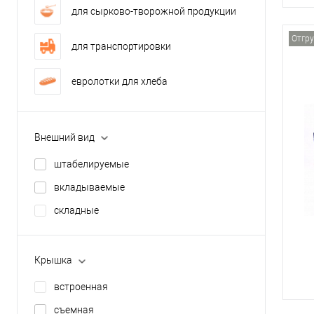
для сырково-творожной продукции
Отгру
для транспортировки
евролотки для хлеба
Внешний вид
штабелируемые
вкладываемые
складные
Крышка
встроенная
съемная