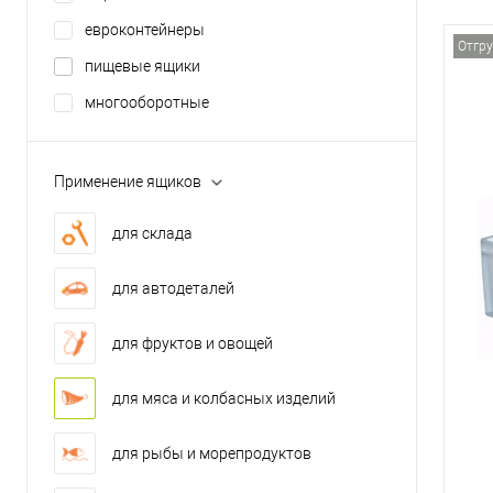
евроконтейнеры
Отгру
пищевые ящики
многооборотные
Применение ящиков
для склада
для автодеталей
для фруктов и овощей
для мяса и колбасных изделий
для рыбы и морепродуктов