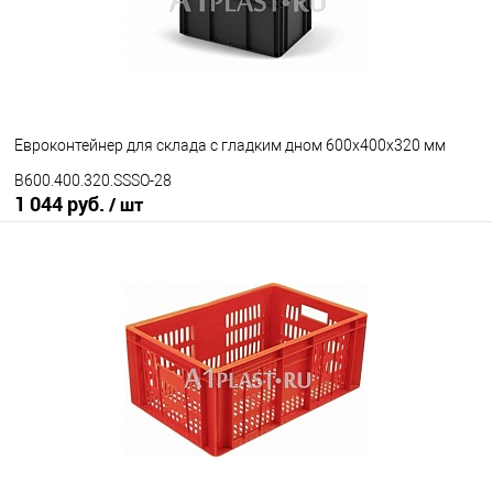
неморозостойкий
морозостойкий
Цвет
Евроконтейнер для склада с гладким дном 600х400х320 мм
B600.400.320.SSSO-28
1 044 руб.
/ шт
В корзину
В избранное
Под заказ
Ручки ящика
открытые ручки
закрытые ручки
Цвет