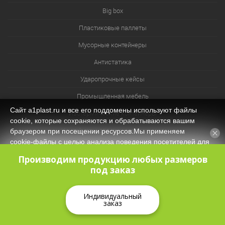
Big box
Пластиковые паллеты
Мусорные контейнеры
Антистатика
Ударопрочные кейсы
Промышленная мебель
Сайт a1plast.ru и все его поддомены используют файлы
Изотермические контейнеры
cookie, которые сохраняются и обрабатываются вашим
Контейнеры для технических нужд
браузером при посещении ресурсов.Мы применяем
cookie‑файлы с целью анализа поведения посетителей для
Система хранения из лотков и ячеек
оптимизации контента и функционала, обеспечения
Производим продукцию любых размеров
корректной работы сайта. Оставаясь на нашем сайте, вы
под заказ
соглашаетесь с
Политикой защиты и обработки
персональных данных
и даёте своё согласие на обработку
персональных данных (в т.ч. через сервис Яндекс.Метрика).
Индивидуальный
заказ
Принять
КОРЗИНА
0