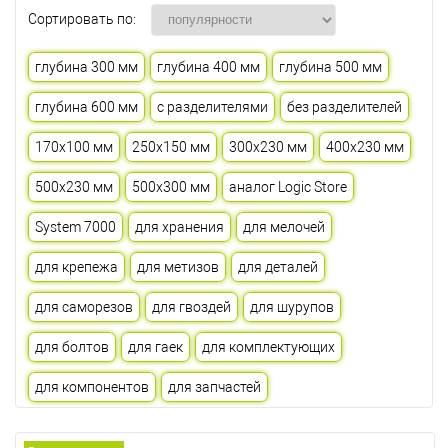
Сортировать по:
глубина 300 мм
глубина 400 мм
глубина 500 мм
глубина 600 мм
с разделителями
без разделителей
170х100 мм
250х150 мм
300х230 мм
400х230 мм
500х230 мм
500х300 мм
аналог Logic Store
System 7000
для хранения
для мелочей
для крепежа
для метизов
для деталей
для саморезов
для гвоздей
для шурупов
для болтов
для гаек
для комплектующих
для компонентов
для запчастей