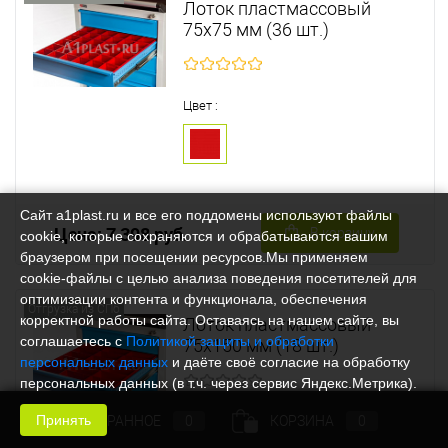
Лоток пластмассовый
75х75 мм (36 шт.)
Цвет :
Сайт a1plast.ru и все его поддомены используют файлы
Цена: 7 398 руб.
В корзину
cookie, которые сохраняются и обрабатываются вашим
браузером при посещении ресурсов.Мы применяем
cookie‑файлы с целью анализа поведения посетителей для
оптимизации контента и функционала, обеспечения
Отгрузка из СПб
корректной работы сайта. Оставаясь на нашем сайте, вы
Лоток пластмассовый
соглашаетесь с
Политикой защиты и обработки
75х150 мм (18 шт.)
персональных данных
и даёте своё согласие на обработку
персональных данных (в т.ч. через сервис Яндекс.Метрика).
Принять
ИЗБРАННОЕ
0
КОРЗИНА
0
Цвет :