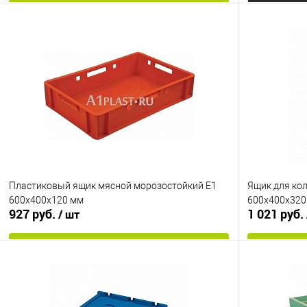
В корзину
Купить в 1 клик
К сравнению
Купить в 1
В избранное
Под заказ
В избранно
Цвет
Цвет
Пластиковый ящик мясной морозостойкий Е1
Ящик для ко
600х400х120 мм
600х400х320
927 руб.
1 021 руб.
/ шт
В корзину
Купить в 1 клик
К сравнению
Купить в 1