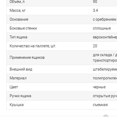
Объём, л
90
Масса, кг
3.4
Основание
с оребрением 
Боковые стенки
сплошные
Тип ящика
евроконтейн
Количество на паллете, шт.
20
для склада / 
Применение ящиков
транспортиро
Внешний вид
штабелируем
Материал
полипропиле
Цвет
черные
Ручки ящика
открытые руч
Крышка
съемная