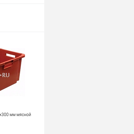
ь цену
К сравнению
Под заказ
х300 мм мясной