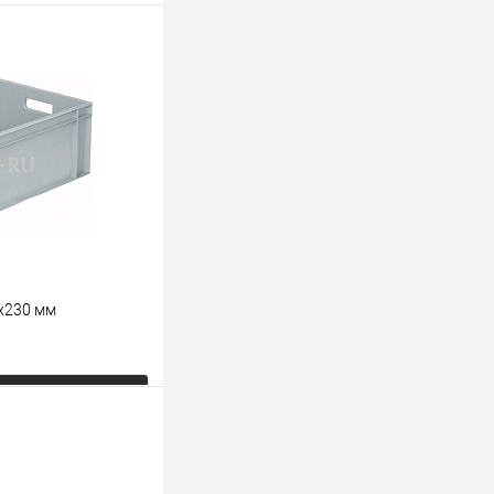
ь цену
К сравнению
Под заказ
ойкий
х230 мм
ь цену
К сравнению