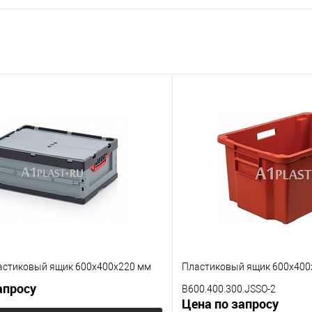
В корзину
Запросит
 клик
К сравнению
Купить в 1 клик
е
Под заказ
В избранное
Цвет
астиковый ящик 600х400х220 мм
Пластиковый ящик 600х400
апросу
B600.400.300.JSSO-2
Цена по запросу