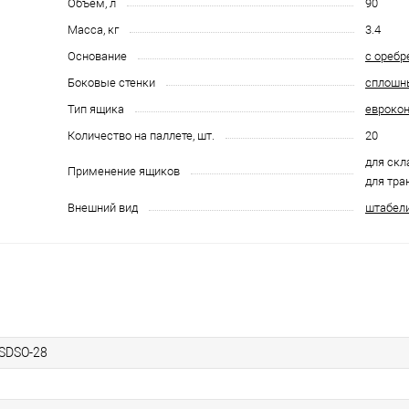
Объём, л
90
Масса, кг
3.4
Основание
с оребр
Боковые стенки
сплошн
Тип ящика
евроко
Количество на паллете, шт.
20
для скл
Применение ящиков
для тра
Внешний вид
штабел
.SDSO-28