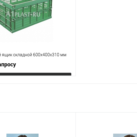
е
Под заказ
В избранное
Цвет
 ящик складной 600х400х310 мм
апросу
Запросить цену
 клик
К сравнению
е
Под заказ