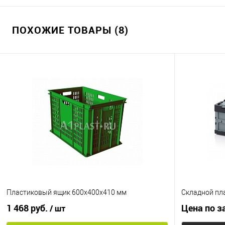
В корзину
ПОХОЖИЕ ТОВАРЫ (8)
Купить в 1
Купить в 1 клик
К сравнению
В избранно
В избранное
Под заказ
Цвет
Цвет
Пластиковый ящик 600х400х410 мм
Складной пл
1 468 руб.
Цена по з
/ шт