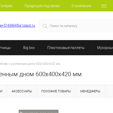
Галерея
Продукция под заказ
О компании
le+516984@a1plast.ru
етницы
Big box
Пластиковые паллеты
Мусорные
ейнер с усиленным дном 600х400х420 мм
ленным дном 600х400х420 мм
КИ
АКСЕССУАРЫ
ПОХОЖИЕ ТОВАРЫ
МЕНЕДЖЕРЫ