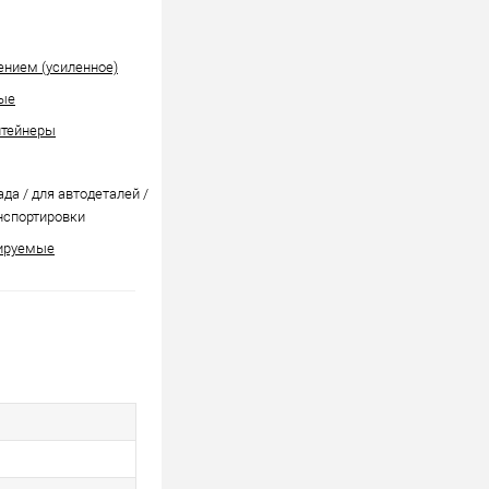
ением (усиленное)
ые
нтейнеры
ада / для автодеталей /
нспортировки
ируемые