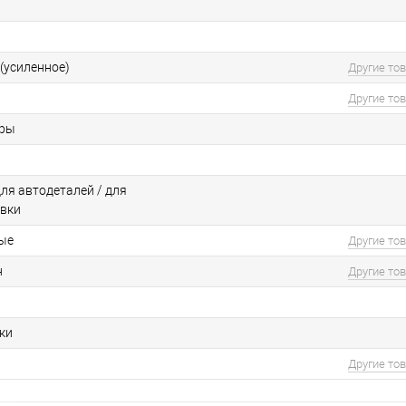
(усиленное)
Другие то
Другие то
еры
для автодеталей / для
вки
ые
Другие то
н
Другие то
ки
Другие то