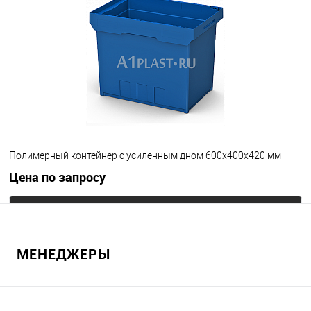
В избранное
Под заказ
Цвет
Полимерный контейнер с усиленным дном 600х400х420 мм
Цена по запросу
Запросить цену
МЕНЕДЖЕРЫ
В избранное
Под заказ
Цвет