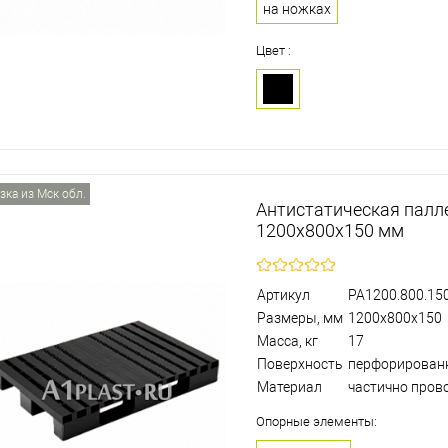
на ножках
Цвет :
зка из Мск обл.
Антистатическая палл
1200х800х150 мм
Артикул
PA1200.800.150
Размеры, мм
1200х800х150
Масса, кг
17
Поверхность
перфорирован
Материал
частично пров
Опорные элементы: