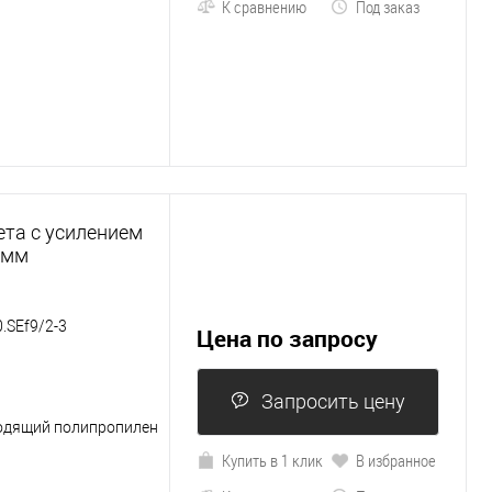
К сравнению
Под заказ
ета с усилением
 мм
.SEf9/2-3
Цена по запросу
Запросить цену
одящий полипропилен
Купить в 1 клик
В избранное