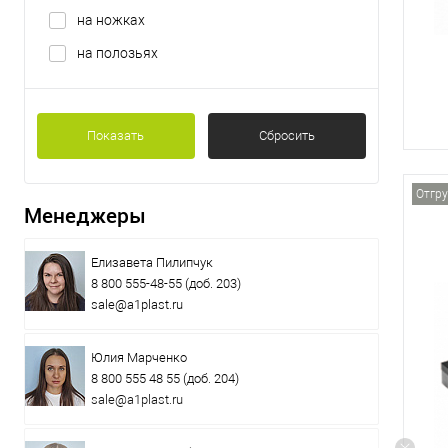
на ножках
на полозьях
Показать
Сбросить
Отгру
Менеджеры
Елизавета Пилипчук
8 800 555-48-55
(доб. 203)
sale@a1plast.ru
Юлия Марченко
8 800 555 48 55
(доб. 204)
sale@a1plast.ru