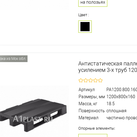
на полозьях
Цвет :
зка из Мск обл.
Антистатическая палл
усилением 3-х труб 1
Артикул
PA1200.800.160
Размеры, мм
1200х800х160
Масса, кг
18.5
Поверхность
сплошная
Материал
частично пров
Опорные элементы: