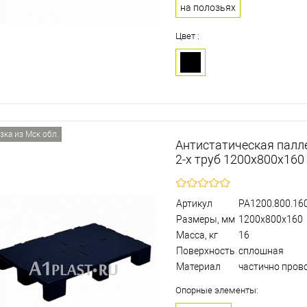
на полозьях
Цвет :
зка из Мск обл.
Антистатическая палл
2-х труб 1200х800х160
Артикул
PA1200.800.160
Размеры, мм
1200х800х160
Масса, кг
16
Поверхность
сплошная
Материал
частично пров
Опорные элементы: