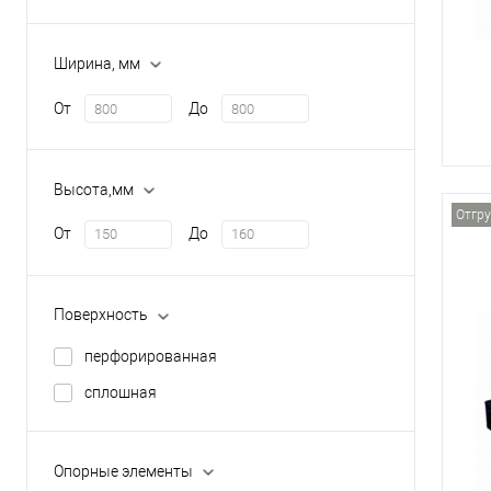
Ширина, мм
От
До
Высота,мм
Отгру
От
До
Поверхность
перфорированная
сплошная
Опорные элементы