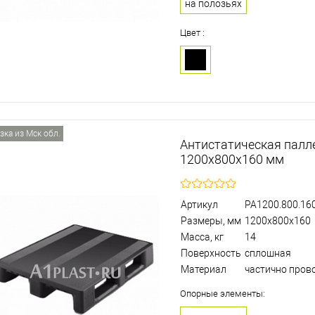
на полозьях
Цвет :
зка из Мск обл.
Антистатическая палл
1200х800х160 мм
Артикул
PA1200.800.160
Размеры, мм
1200х800х160
Масса, кг
14
Поверхность
сплошная
Материал
частично пров
Опорные элементы: