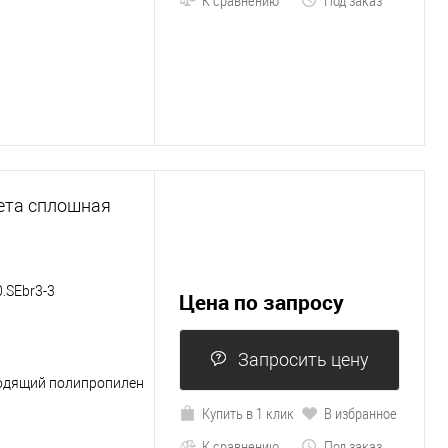
ета сплошная
.SEbr3-3
Цена по запросу
Запросить цену
одящий полипропилен
Купить в 1 клик
В избранное
К сравнению
Под заказ