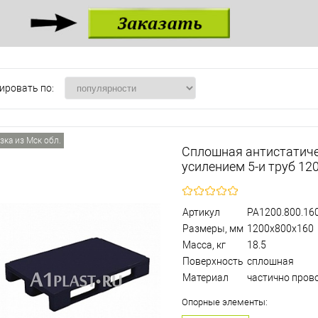
ировать по:
зка из Мск обл.
Сплошная антистатиче
усилением 5-и труб 1
Артикул
PA1200.800.160
Размеры, мм
1200х800х160
Масса, кг
18.5
Поверхность
сплошная
Материал
частично пров
Опорные элементы: