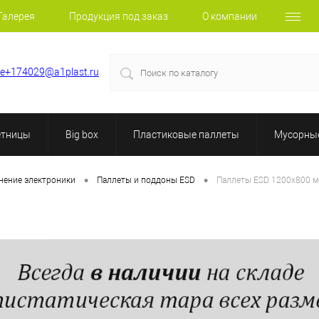
Галерея
Продукция под заказ
О компании
le+174029@a1plast.ru
етницы
Big box
Пластиковые паллеты
Мусорные
•
•
анение электроники
Паллеты и поддоны ESD
Паллеты ESD 1200х800 