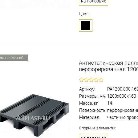
на полозьях
Цвет :
зка из Мск обл.
Антистатическая палл
перфорированная 120
Артикул
PA1200.800.160
Размеры, мм
1200х800х160
Масса, кг
14
Поверхность
перфорирован
Материал
частично пров
Опорные элементы: