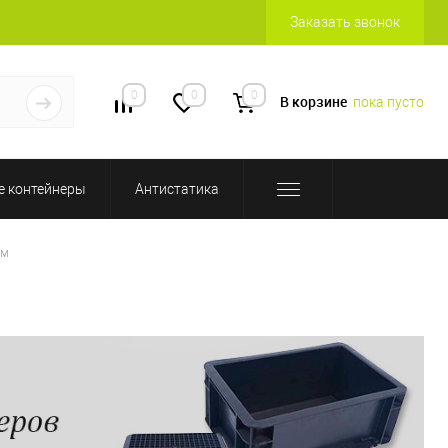
Заказать звонок
0
0
0
В корзине
пока пусто
 контейнеры
Антистатика
мм