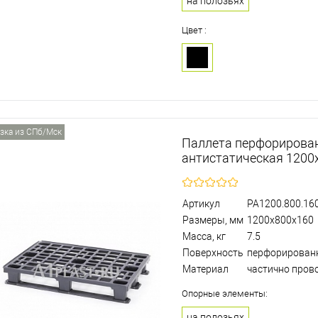
на полозьях
Цвет :
зка из СПб/Мск
Паллета перфорирова
антистатическая 1200
Артикул
PA1200.800.160
Размеры, мм
1200х800х160
Масса, кг
7.5
Поверхность
перфорирован
Материал
частично пров
Опорные элементы:
на полозьях