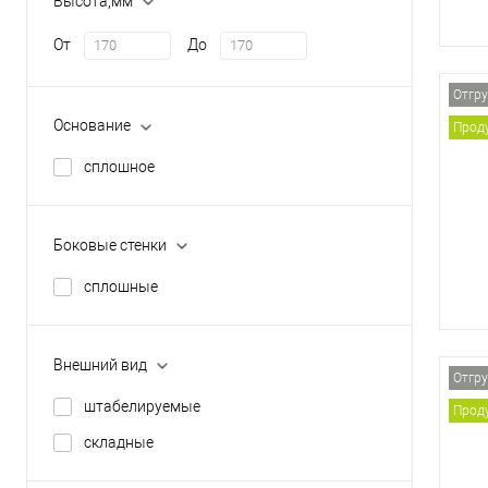
Высота,мм
От
До
Отгру
Основание
Проду
сплошное
Боковые стенки
сплошные
Внешний вид
Отгру
штабелируемые
Проду
складные