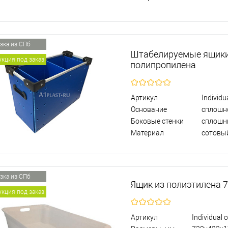
зка из СПб
Штабелируемые ящики
кция под заказ
полипропилена
Артикул
Individu
Основание
сплошн
Боковые стенки
сплошн
Материал
сотовы
зка из СПб
Ящик из полиэтилена 
кция под заказ
Артикул
Individual 