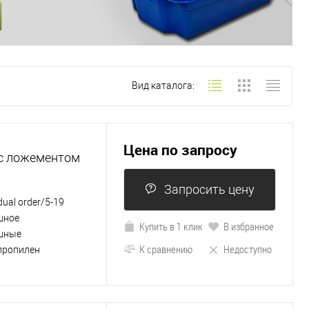
Вид каталога:
Цена по запросу
 с ложементом
Запросить цену
idual order/5-19
шное
Купить в 1 клик
В избранное
шные
К сравнению
Недоступно
пропилен