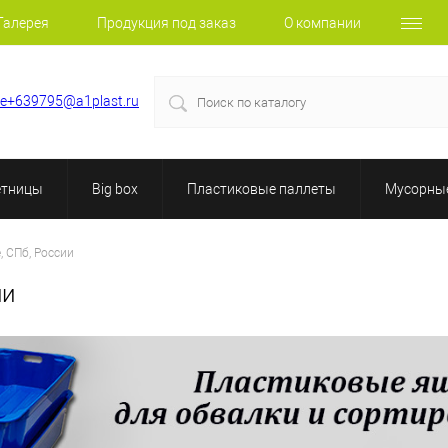
Галерея
Продукция под заказ
О компании
le+639795@a1plast.ru
етницы
Big box
Пластиковые паллеты
Мусорные
, СПб, России
ии