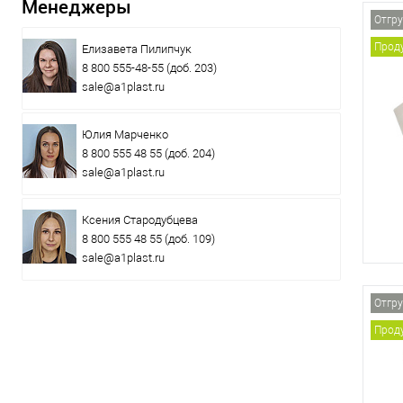
Менеджеры
Отгру
Проду
Елизавета Пилипчук
8 800 555-48-55
(доб. 203)
sale@a1plast.ru
Юлия Марченко
8 800 555 48 55
(доб. 204)
sale@a1plast.ru
Ксения Стародубцева
8 800 555 48 55
(доб. 109)
sale@a1plast.ru
Отгру
Проду