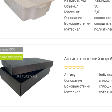
Размеры, мм
738х423х1
Объём, л
30
Масса, кг
2,6
Основание
сплошное
Боковые стенки
сплошные
Материал
полиэтиле
зка из СПб
кция под заказ
Антистатический коро
Артикул
Individu
Основание
сплошн
Боковые стенки
сплошн
Материал
сотовы