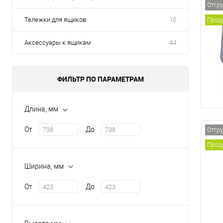
Отгру
Тележки для ящиков
10
Проду
Аксессуары к ящикам
44
ФИЛЬТР ПО ПАРАМЕТРАМ
Длина, мм
От
До
Отгру
Проду
Ширина, мм
От
До