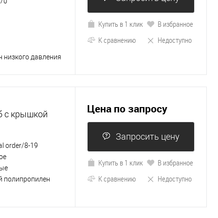
70
Купить в 1 клик
В избранное
К сравнению
Недоступно
н низкого давления
Цена по запросу
б с крышкой
Запросить цену
al order/8-19
ое
Купить в 1 клик
В избранное
ые
К сравнению
Недоступно
й полипропилен