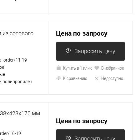
Цена по запросу
 из сотового
Запросить цену
al order/11-19
ое
Купить в 1 клик
В избранное
ые
К сравнению
Недоступно
й полипропилен
738х423х170 мм
Цена по запросу
order/16-19
Запросить цену