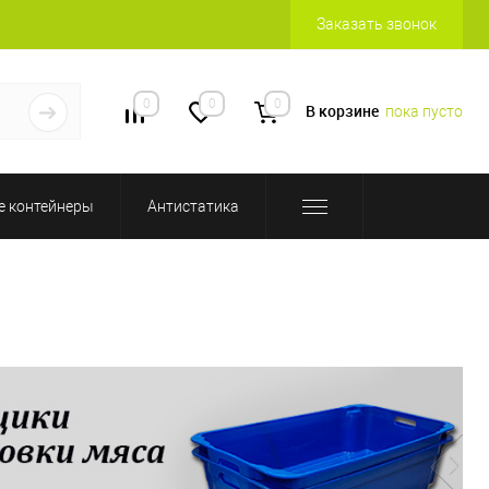
Заказать звонок
0
0
0
В корзине
пока пусто
 контейнеры
Антистатика