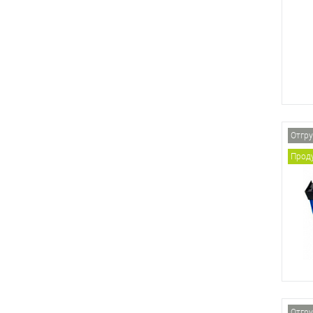
Отгру
Проду
Отгру