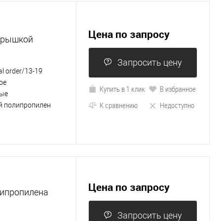
Цена по запросу
крышкой
Запросить цену
al order/13-19
ое
Купить в 1 клик
В избранное
ые
К сравнению
Недоступно
й полипропилен
Цена по запросу
липропилена
Запросить цену