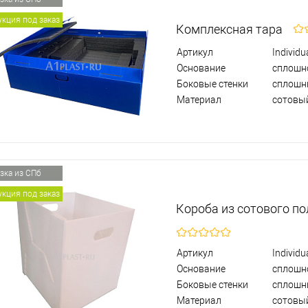
кция под заказ
Комплексная тара
Артикул
Individu
Основание
сплошн
Боковые стенки
сплошн
Материал
сотовы
зка из СПб
кция под заказ
Короба из сотового п
Артикул
Individu
Основание
сплошн
Боковые стенки
сплошн
Материал
сотовы