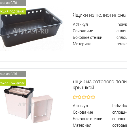
зка из СПб
кция под заказ
Ящики из полиэтилена
Артикул
Indiv
Основание
спло
Боковые стенки
спло
Материал
поли
зка из СПб
Ящик из сотового пол
кция под заказ
крышкой
Артикул
Individu
Основание
сплошн
Боковые стенки
сплошн
Материал
сотовы