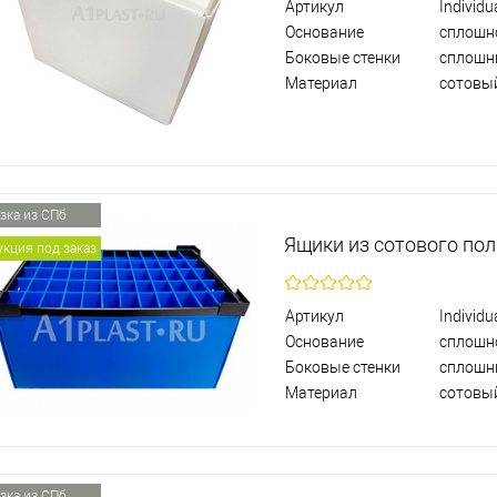
Артикул
Individu
Основание
сплошн
Боковые стенки
сплошн
Материал
сотовы
зка из СПб
Ящики из сотового по
кция под заказ
Артикул
Individu
Основание
сплошн
Боковые стенки
сплошн
Материал
сотовы
зка из СПб