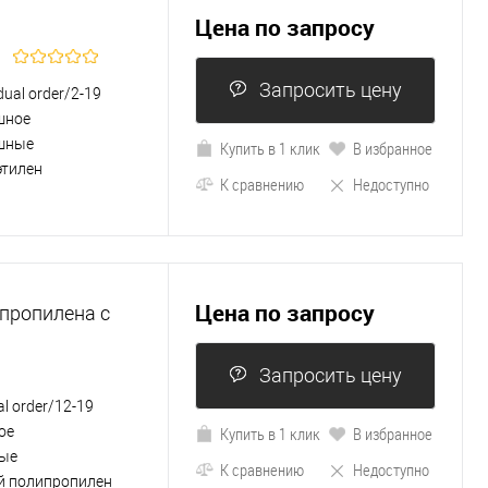
Цена по запросу
Запросить цену
idual order/2-19
шное
шные
Купить в 1 клик
В избранное
этилен
К сравнению
Недоступно
Цена по запросу
ипропилена с
Запросить цену
al order/12-19
ое
Купить в 1 клик
В избранное
ые
К сравнению
Недоступно
й полипропилен