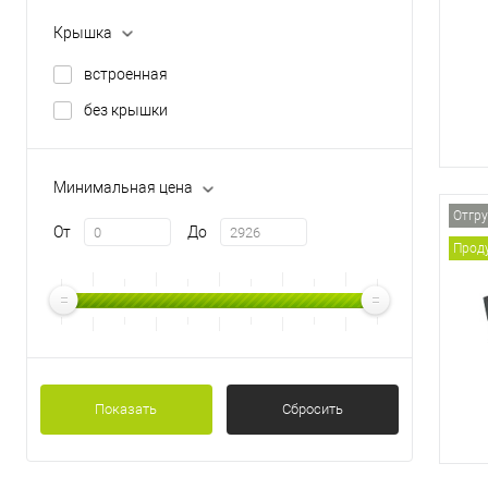
Крышка
встроенная
без крышки
Минимальная цена
Отгру
От
До
Проду
Показать
Сбросить