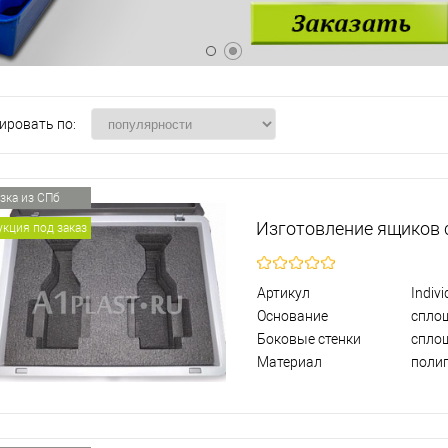
ировать по:
зка из СПб
Изготовление ящиков
кция под заказ
Артикул
Indiv
Основание
спло
Боковые стенки
спло
Материал
поли