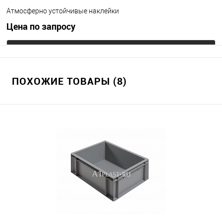
Атмосферно устойчивые наклейки
Цена по запросу
Запросить цену
ПОХОЖИЕ ТОВАРЫ (8)
В избранное
Под заказ
Цвет