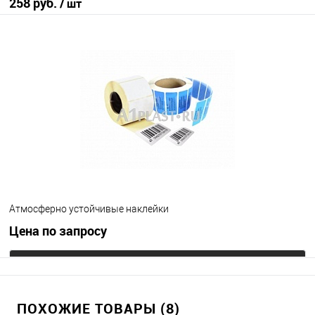
258 руб.
/ шт
В корзину
В избранное
Под заказ
Цвет
Атмосферно устойчивые наклейки
Цена по запросу
Запросить цену
ПОХОЖИЕ ТОВАРЫ (8)
В избранное
Под заказ