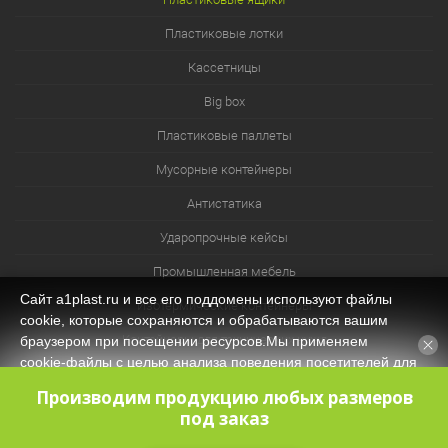
Пластиковые лотки
Кассетницы
Big box
Пластиковые паллеты
Мусорные контейнеры
Антистатика
Ударопрочные кейсы
Промышленная мебель
Сайт a1plast.ru и все его поддомены используют файлы
Изотермические контейнеры
cookie, которые сохраняются и обрабатываются вашим
Контейнеры для технических нужд
браузером при посещении ресурсов.Мы применяем
cookie‑файлы с целью анализа поведения посетителей для
Система хранения из лотков и ячеек
оптимизации контента и функционала, обеспечения
Производим продукцию любых размеров
корректной работы сайта. Оставаясь на нашем сайте, вы
под заказ
соглашаетесь с
Политикой защиты и обработки
персональных данных
и даёте своё согласие на обработку