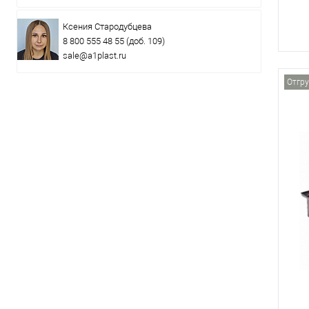
Ксения Стародубцева
8 800 555 48 55
(доб. 109)
sale@a1plast.ru
Отгру