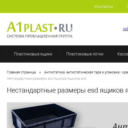
Контакты
+7 (812) 409-48-97
sa
Пластиковые ящики
Пластиковые лотки
Касс
•
Главная страница
Антистатика: антистатическая тара и упаковка - хр
Нестандартные размеры esd ящиков ящиков esd
Нестандартные размеры esd ящиков 