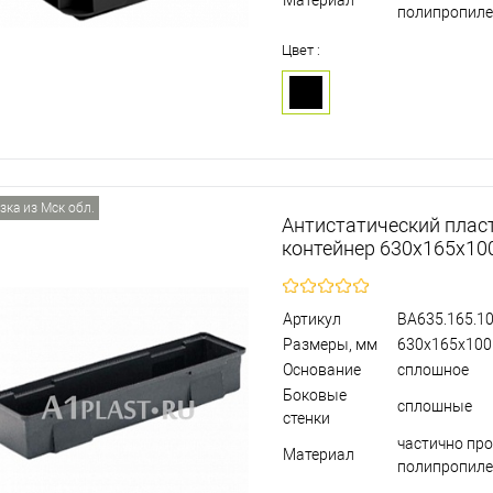
Материал
полипропил
Цвет :
зка из Мск обл.
Антистатический плас
контейнер 630х165х10
Артикул
BA635.165.10
Размеры, мм
630х165х100
Основание
сплошное
Боковые
сплошные
стенки
частично пр
Материал
полипропил