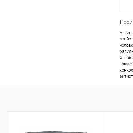
Прои
Антист
свойст
челове
радиом
Ознако
Также 
конкре
антис