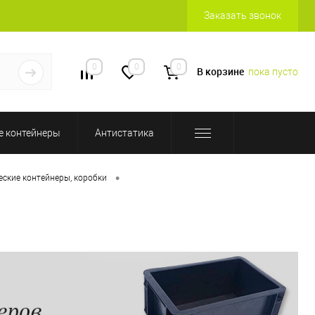
Заказать звонок
0
0
0
В корзине
пока пусто
 контейнеры
Антистатика
•
еские контейнеры, коробки