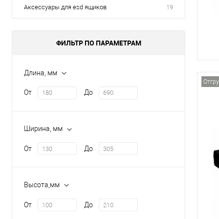
Аксессуары для esd ящиков
19
ФИЛЬТР ПО ПАРАМЕТРАМ
Длина, мм
Отгру
От
До
Ширина, мм
От
До
Высота,мм
От
До