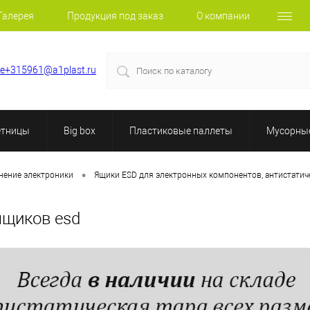
Галерея
Продукция под заказ
О компании
le+315961@a1plast.ru
етницы
Big box
Пластиковые паллеты
Мусорные
•
анение электроники
Ящики ESD для электронных компонентов, антистатич
ящиков esd