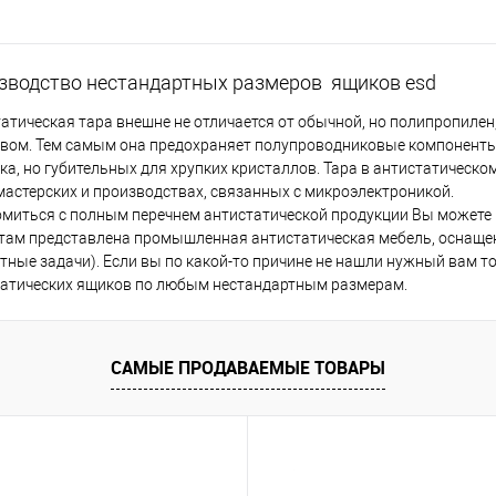
зводство нестандартных размеров ящиков esd
атическая тара внешне не отличается от обычной, но полипропилен
вом. Тем самым она предохраняет полупроводниковые компоненты 
ка, но губительных для хрупких кристаллов. Тара в антистатическ
астерских и производствах, связанных с микроэлектроникой.
миться с полным перечнем антистатической продукции Вы можете на
там представлена промышленная антистатическая мебель, оснащени
тные задачи). Если вы по какой-то причине не нашли нужный вам т
татических ящиков по любым нестандартным размерам.
САМЫЕ ПРОДАВАЕМЫЕ ТОВАРЫ