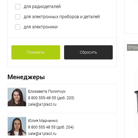
для радиодеталей
для электронных приборов и деталей
для электроники
Отгру
Показать
Сбросить
Менеджеры
Елизавета Пилипчук
8 800 555-48-55
(доб. 203)
sale@a1plast.ru
Юлия Марченко
8 800 555 48 55
(доб. 204)
sale@a1plast.ru