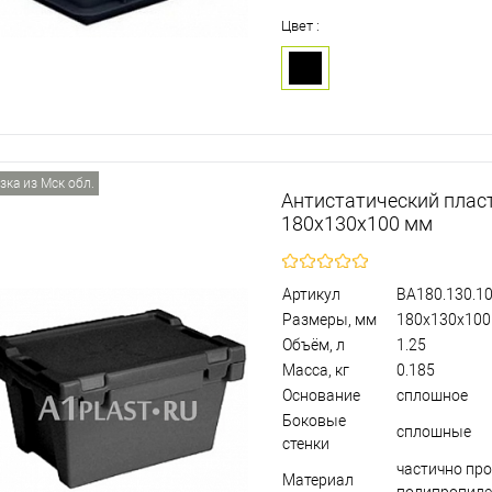
Цвет :
зка из Мск обл.
Антистатический плас
180х130х100 мм
Артикул
BA180.130.1
Размеры, мм
180х130х100
Объём, л
1.25
Масса, кг
0.185
Основание
сплошное
Боковые
сплошные
стенки
частично пр
Материал