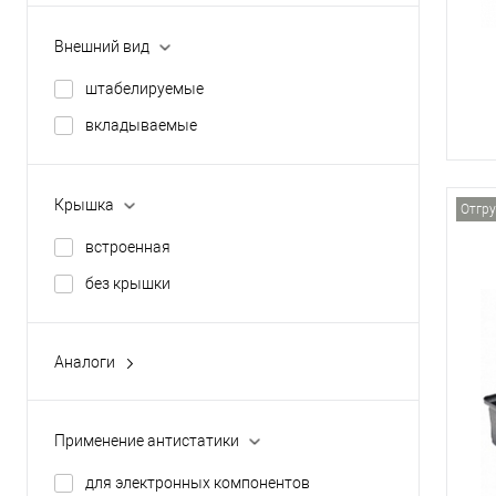
Внешний вид
штабелируемые
вкладываемые
Крышка
Отгру
встроенная
без крышки
Аналоги
Rako
Евротек
Применение антистатики
Пулбокс
для электронных компонентов