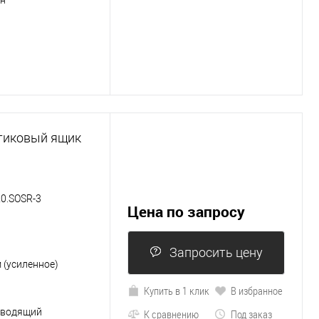
ен
тиковый ящик
0.SOSR-3
Цена по запросу
Запросить цену
 (усиленное)
Купить в 1 клик
В избранное
оводящий
К сравнению
Под заказ