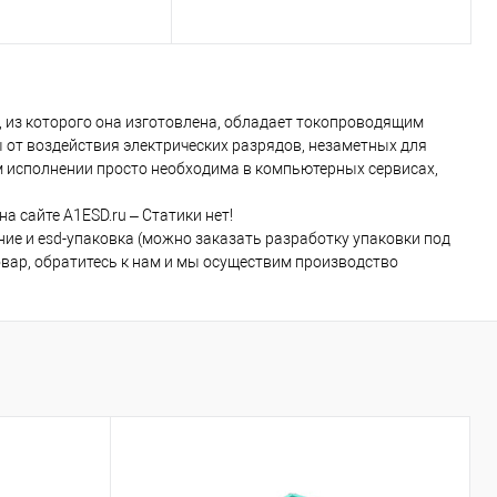
, из которого она изготовлена, обладает токопроводящим
от воздействия электрических разрядов, незаметных для
ом исполнении просто необходима в компьютерных сервисах,
 сайте A1ESD.ru – Статики нет!
е и esd-упаковка (можно заказать разработку упаковки под
овар, обратитесь к нам и мы осуществим производство