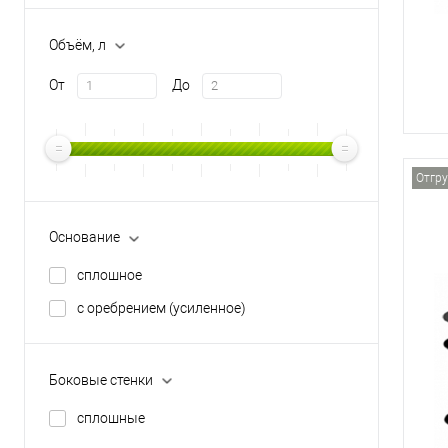
Объём, л
От
До
Отгру
Основание
сплошное
с оребрением (усиленное)
Боковые стенки
сплошные