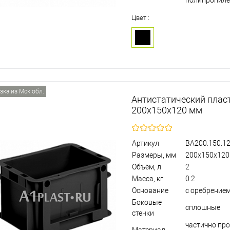
полипропил
Цвет :
зка из Мск обл.
Антистатический плас
200х150х120 мм
Артикул
BA200.150.12
Размеры, мм
200х150х120
Объём, л
2
Масса, кг
0.2
Основание
с оребрением
Боковые
сплошные
стенки
частично пр