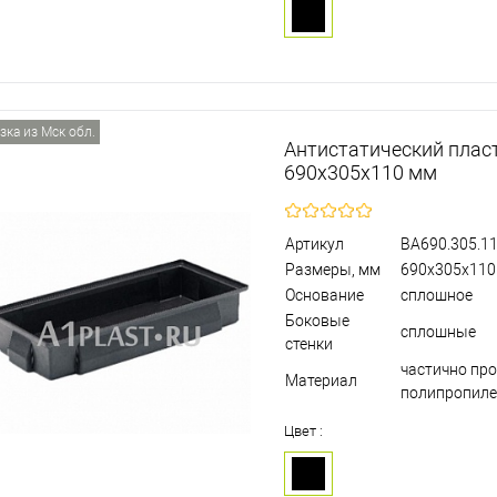
зка из Мск обл.
Антистатический плас
690х305х110 мм
Артикул
BA690.305.11
Размеры, мм
690х305х110
Основание
сплошное
Боковые
сплошные
стенки
частично пр
Материал
полипропил
Цвет :