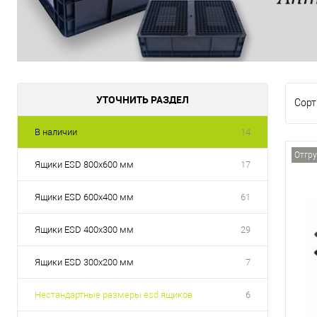
УТОЧНИТЬ РАЗДЕЛ
Сорт
В наличии
14
Отгру
Ящики ESD 800х600 мм
17
Ящики ESD 600х400 мм
61
Ящики ESD 400х300 мм
29
Ящики ESD 300х200 мм
7
Нестандартные размеры esd ящиков
6