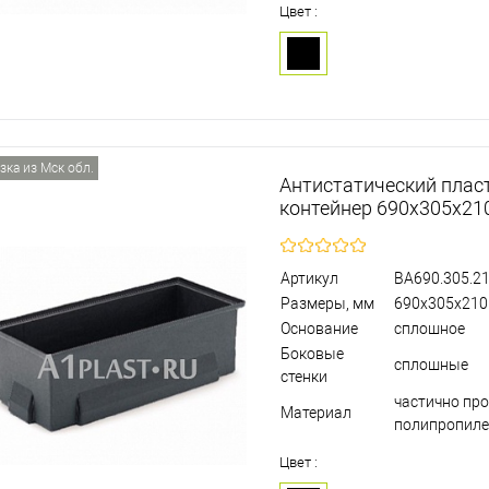
Цвет :
зка из Мск обл.
Антистатический плас
контейнер 690х305х21
Артикул
BA690.305.21
Размеры, мм
690х305х210
Основание
сплошное
Боковые
сплошные
стенки
частично пр
Материал
полипропил
Цвет :