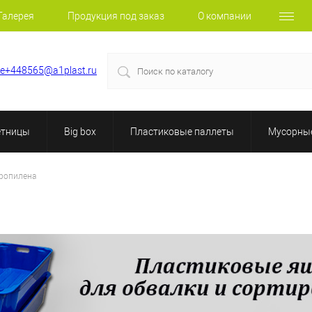
Галерея
Продукция под заказ
О компании
le+448565@a1plast.ru
етницы
Big box
Пластиковые паллеты
Мусорные
пропилена