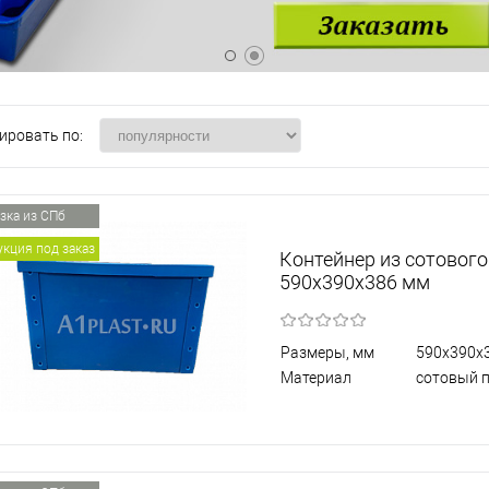
ировать по:
зка из СПб
кция под заказ
Контейнер из сотовог
590х390х386 мм
Размеры, мм
590х390х
Материал
сотовый 