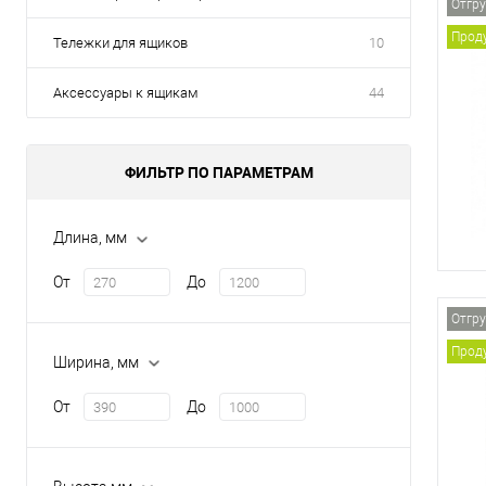
Отгру
Проду
Тележки для ящиков
10
Аксессуары к ящикам
44
ФИЛЬТР ПО ПАРАМЕТРАМ
Длина, мм
От
До
Отгру
Проду
Ширина, мм
От
До