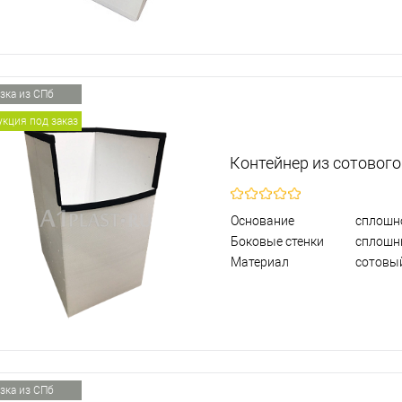
зка из СПб
кция под заказ
Контейнер из сотовог
Основание
сплошн
Боковые стенки
сплошн
Материал
сотовы
зка из СПб