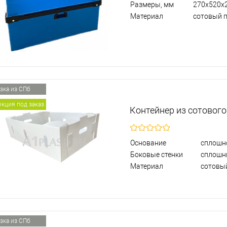
Размеры, мм
270х520х
Материал
сотовый 
зка из СПб
кция под заказ
Контейнер из сотовог
Основание
сплошн
Боковые стенки
сплошн
Материал
сотовы
зка из СПб