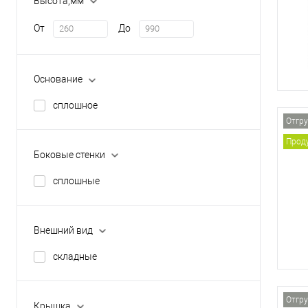
Высота,мм
От
До
Основание
сплошное
Отгру
Проду
Боковые стенки
сплошные
Внешний вид
складные
Отгру
Крышка