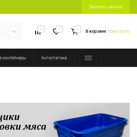
Заказать звонок
0
0
0
В корзине
пока пусто
 контейнеры
Антистатика