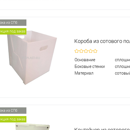
зка из СПб
кция под заказ
Короба из сотового п
Основание
сплошн
Боковые стенки
сплошн
Материал
сотовы
зка из СПб
кция под заказ
Контейнер из сотовог