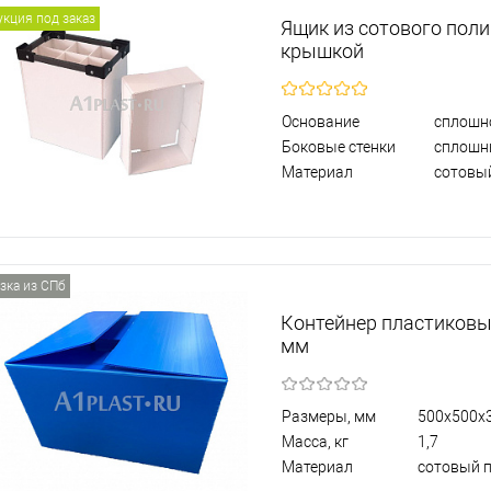
кция под заказ
Ящик из сотового пол
крышкой
Основание
сплошн
Боковые стенки
сплошн
Материал
сотовы
зка из СПб
Контейнер пластиковы
мм
Размеры, мм
500х500х
Масса, кг
1,7
Материал
сотовый 