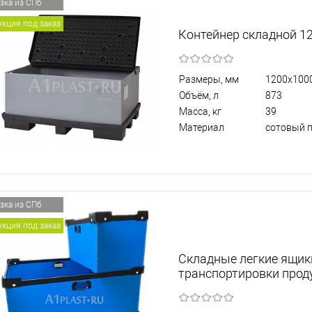
зка из СПб
кция под заказ
Контейнер складной 1
Размеры, мм
1200х100
Объём, л
873
Масса, кг
39
Материал
сотовый 
зка из СПб
кция под заказ
Складные легкие ящик
транспортировки прод