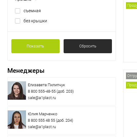
Проду
съемная
без крышки
Показать
Сбросить
Менеджеры
Отгру
Елизавета Пилипчук
Проду
8 800 555-48-55
(доб. 203)
sale@a1plast.ru
Юлия Марченко
8 800 555 48 55
(доб. 204)
sale@a1plast.ru