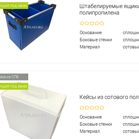
Штабелируемые ящики
кция под заказ
полипропилена
Основание
сплошн
Боковые стенки
сплошн
Материал
сотовы
зка из СПб
кция под заказ
Кейсы из сотового по
Основание
сплошн
Боковые стенки
сплошн
Материал
сотовы