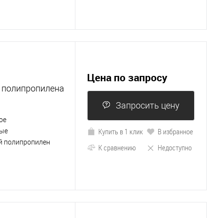
Цена по запросу
о полипропилена
Запросить цену
ое
Купить в 1 клик
В избранное
ые
й полипропилен
К сравнению
Недоступно