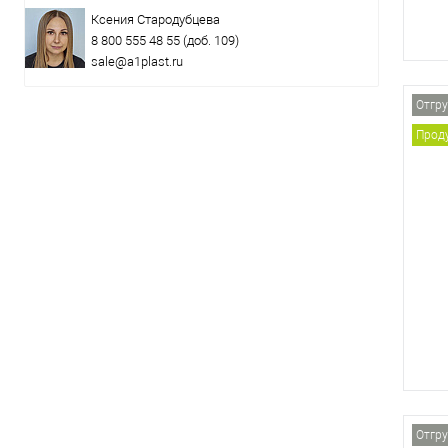
Ксения Стародубцева
8 800 555 48 55
(доб. 109)
sale@a1plast.ru
Отгру
Проду
Отгру