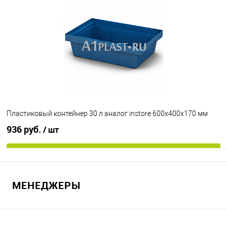
В избранное
Под заказ
Исполнение
неморозостойкий
морозостойкий
Цвет
Пластиковый контейнер 30 л аналог instore 600х400х170 мм
936 руб.
/ шт
В корзину
МЕНЕДЖЕРЫ
В избранное
Под заказ
Цвет