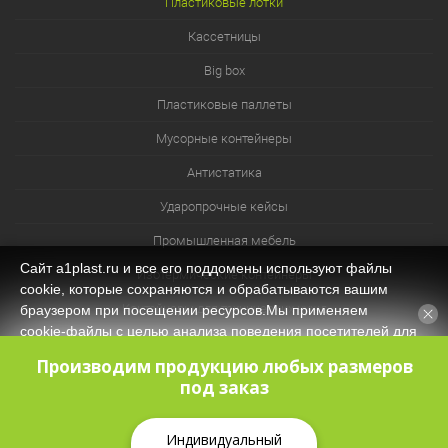
Пластиковые лотки
Кассетницы
Big box
Пластиковые паллеты
Мусорные контейнеры
Антистатика
Ударопрочные кейсы
Промышленная мебель
Сайт a1plast.ru и все его поддомены используют файлы
Изотермические контейнеры
cookie, которые сохраняются и обрабатываются вашим
Контейнеры для технических нужд
браузером при посещении ресурсов.Мы применяем
cookie‑файлы с целью анализа поведения посетителей для
Система хранения из лотков и ячеек
оптимизации контента и функционала, обеспечения
Производим продукцию любых размеров
корректной работы сайта. Оставаясь на нашем сайте, вы
под заказ
соглашаетесь с
Политикой защиты и обработки
персональных данных
и даёте своё согласие на обработку
персональных данных (в т.ч. через сервис Яндекс.Метрика).
Индивидуальный