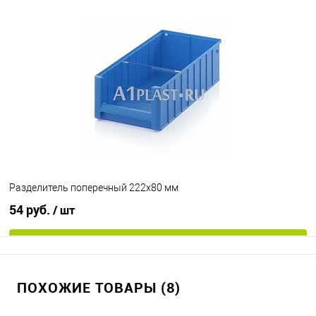
В корзину
В избранное
Под заказ
Разделитель поперечный 222х80 мм
54 руб.
/ шт
В корзину
ПОХОЖИЕ ТОВАРЫ (8)
В избранное
Под заказ