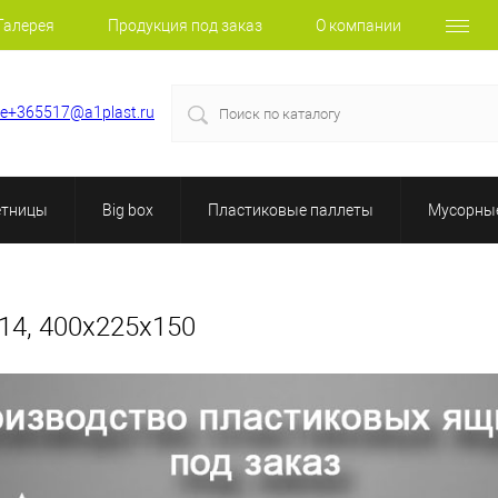
Галерея
Продукция под заказ
О компании
le+365517@a1plast.ru
етницы
Big box
Пластиковые паллеты
Мусорные
14, 400х225х150