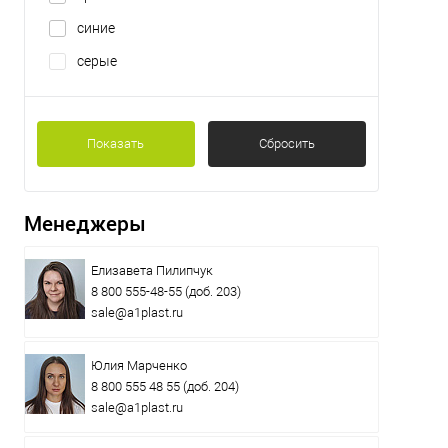
синие
серые
Показать
Сбросить
Менеджеры
Елизавета Пилипчук
8 800 555-48-55
(доб. 203)
sale@a1plast.ru
Юлия Марченко
8 800 555 48 55
(доб. 204)
sale@a1plast.ru