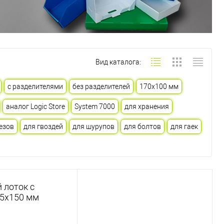
Вид каталога:
с разделителями
без разделителей
170х100 мм
аналог Logic Store
System 7000
для хранения
езов
для гвоздей
для шурупов
для болтов
для гаек
 лоток с
25х150 мм