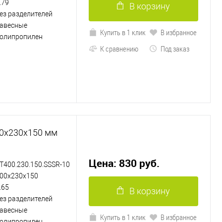
.79
В корзину
ез разделителей
авесные
Купить в 1 клик
В избранное
олипропилен
К сравнению
Под заказ
00х230х150 мм
Цена: 830 руб.
T400.230.150.SSSR-10
00х230х150
.65
В корзину
ез разделителей
авесные
Купить в 1 клик
В избранное
олипропилен