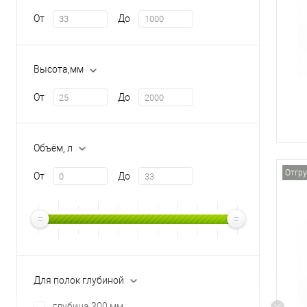
От
До
Высота,мм
От
До
Объём, л
Отгру
От
До
Для полок глубиной
глубина 300 мм