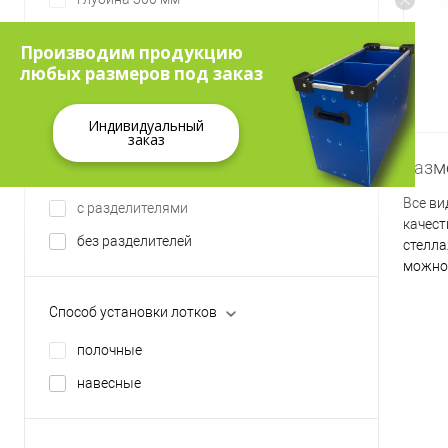
глубина 400 мм
Производим продукцию
глубина 500 мм
любых размеров под заказ
глубина 600 мм
Индивидуальный
заказ
Разм
Внутренние разделители
Все ви
с разделителями
качест
без разделителей
стелла
можно 
Способ установки лотков
полочные
навесные