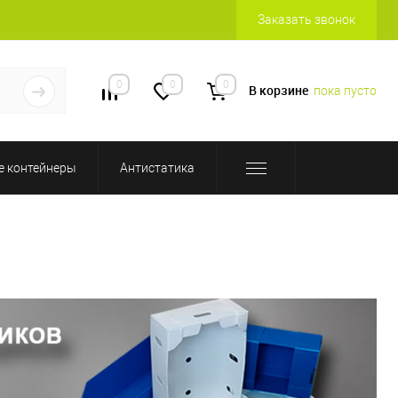
Заказать звонок
0
0
0
В корзине
пока пусто
 контейнеры
Антистатика