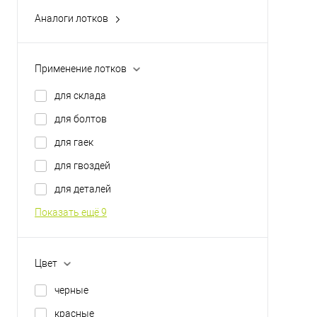
Аналоги лотков
Logic Store
SK
Применение лотков
System 7000
для склада
для болтов
для гаек
для гвоздей
для деталей
Показать ещё 9
Цвет
черные
красные