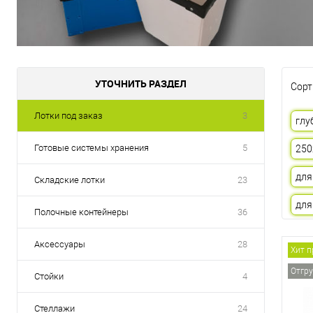
УТОЧНИТЬ РАЗДЕЛ
Сорт
Лотки под заказ
3
глу
Готовые системы хранения
5
250
для
Складские лотки
23
для
Полочные контейнеры
36
Аксессуары
28
Хит 
Отгру
Стойки
4
Стеллажи
24