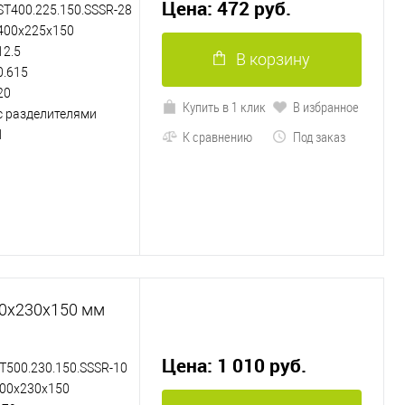
Цена: 472 руб.
ST400.225.150.SSSR-28
400х225х150
12.5
В корзину
0.615
20
Купить в 1 клик
В избранное
с разделителями
1
К сравнению
Под заказ
00х230х150 мм
Цена: 1 010 руб.
T500.230.150.SSSR-10
00х230х150