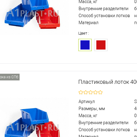
Масса, кг
0
Внутренние разделители
б
Способ установки лотков
н
Материал
п
Цвет :
зка из СПб
Пластиковый лоток 4
Артикул
S
Размеры, мм
4
Масса, кг
0
Внутренние разделители
б
Способ установки лотков
н
Материал
п