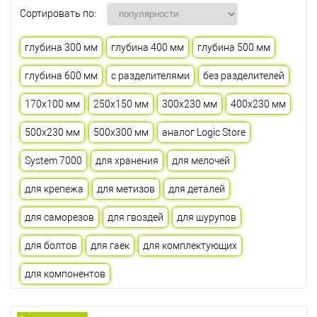
Сортировать по:
глубина 300 мм
глубина 400 мм
глубина 500 мм
глубина 600 мм
с разделителями
без разделителей
170х100 мм
250х150 мм
300х230 мм
400х230 мм
500х230 мм
500х300 мм
аналог Logic Store
System 7000
для хранения
для мелочей
для крепежа
для метизов
для деталей
для саморезов
для гвоздей
для шурупов
для болтов
для гаек
для комплектующих
для компонентов