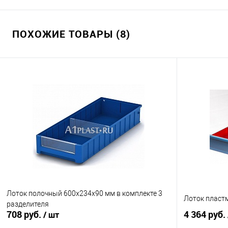
В корзину
ПОХОЖИЕ ТОВАРЫ (8)
Купить в 1 клик
К сравнению
Купить в 1
В избранное
Под заказ
В избранно
Лоток полочный 600х234х90 мм в комплекте 3
Лоток пластм
разделителя
708 руб.
4 364 руб.
/ шт