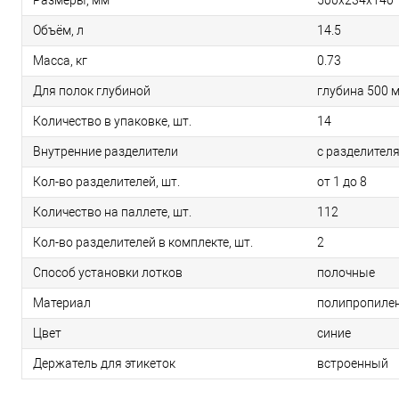
Размеры, мм
500х234х140
Объём, л
14.5
Масса, кг
0.73
Для полок глубиной
глубина 500 
Количество в упаковке, шт.
14
Внутренние разделители
с разделител
Кол-во разделителей, шт.
от 1 до 8
Количество на паллете, шт.
112
Кол-во разделителей в комплекте, шт.
2
Способ установки лотков
полочные
Материал
полипропиле
Цвет
синие
Держатель для этикеток
встроенный