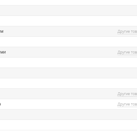
мм
Другие то
ями
Другие то
Другие то
н
Другие то