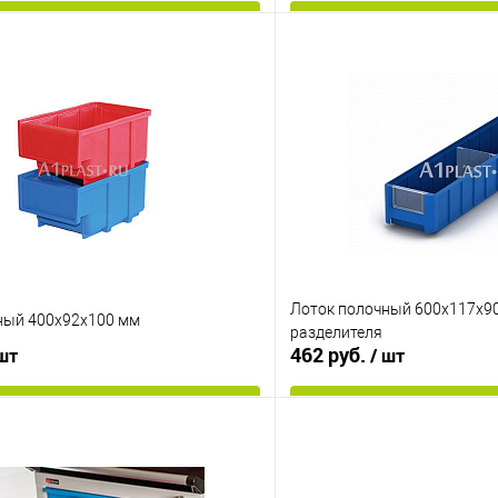
В корзину
В корз
 клик
К сравнению
Купить в 1 клик
е
Под заказ
В избранное
Цвет
Лоток полочный 600х117х90
ный 400x92x100 мм
разделителя
462 руб.
 шт
/ шт
В корзину
В корз
 клик
К сравнению
Купить в 1 клик