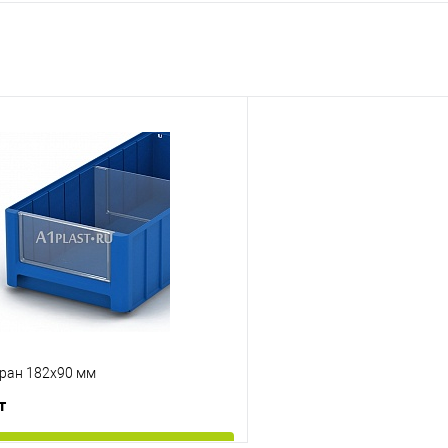
ран 182х90 мм
т