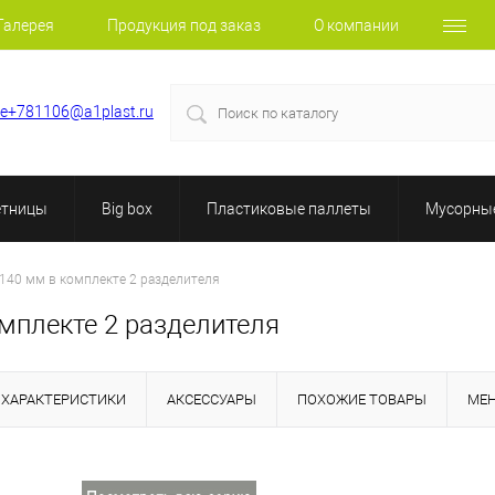
Галерея
Продукция под заказ
О компании
le+781106@a1plast.ru
етницы
Big box
Пластиковые паллеты
Мусорные
140 мм в комплекте 2 разделителя
мплекте 2 разделителя
ХАРАКТЕРИСТИКИ
АКСЕССУАРЫ
ПОХОЖИЕ ТОВАРЫ
МЕ