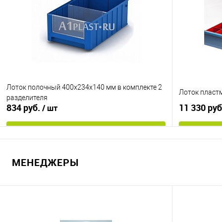
В избранное
Под заказ
В избранно
Цвет
Цвет
Лоток полочный 400х234х140 мм в комплекте 2
Лоток пластм
разделителя
834 руб.
11 330 ру
/ шт
В корзину
МЕНЕДЖЕРЫ
Купить в 1 клик
К сравнению
Купить в 1
В избранное
Под заказ
В избранно
Цвет
Цвет