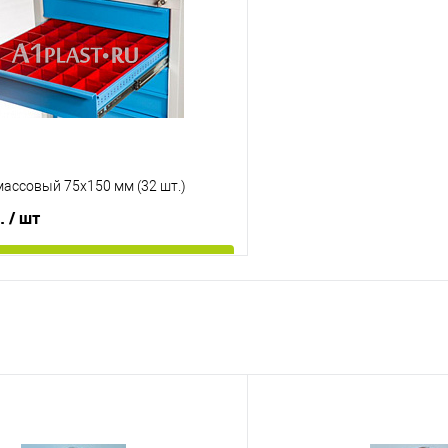
е
Под заказ
В избранное
Цвет
ассовый 75х150 мм (32 шт.)
б.
/ шт
В корзину
 клик
К сравнению
е
Под заказ