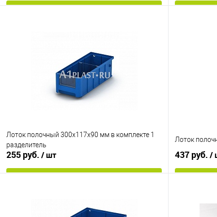
В корзину
Купить в 1 клик
К сравнению
Купить в 1
В избранное
Под заказ
В избранно
Цвет
Цвет
Лоток полочный 300х117х90 мм в комплекте 1
Лоток полоч
разделитель
255 руб.
437 руб.
/ шт
/
В корзину
Купить в 1 клик
К сравнению
Купить в 1