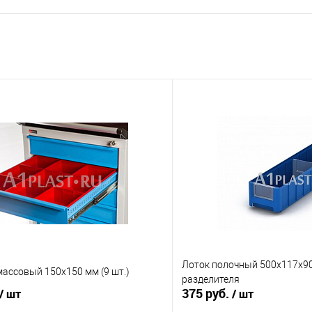
В корзину
 клик
К сравнению
е
Под заказ
Лоток полочный 500х117х90
ассовый 150х150 мм (9 шт.)
разделителя
375 руб.
/ шт
/ шт