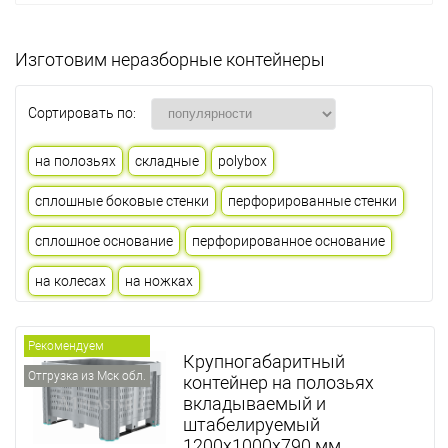
Изготовим неразборные контейнеры
Сортировать по:
на полозьях
складные
polybox
сплошные боковые стенки
перфорированные стенки
сплошное основание
перфорированное основание
на колесах
на ножках
Рекомендуем
Крупногабаритный
Отгрузка из Мск обл.
контейнер на полозьях
вкладываемый и
штабелируемый
1200х1000х790 мм