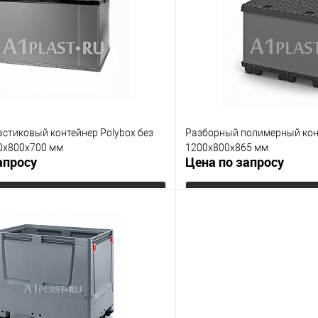
е
Под заказ
В избранное
Опорные элементы
на полозьях
Цвет
стиковый контейнер Polyboх без
Разборный полимерный кон
0х800х700 мм
1200х800х865 мм
апросу
Цена по запросу
Запросить цену
Запросит
 клик
К сравнению
Купить в 1 клик
е
Под заказ
В избранное
менты
Цвет