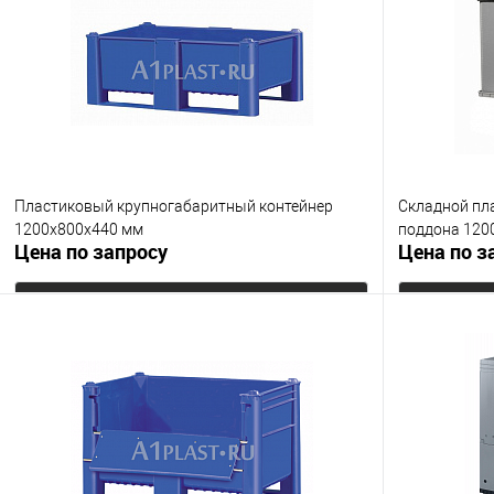
В избранное
Под заказ
В избранно
Опорные элементы
Цвет
на колесах
Цвет
Пластиковый крупногабаритный контейнер
Складной пла
1200х800х440 мм
поддона 120
Цена по запросу
Цена по з
Запросить цену
Купить в 1 клик
К сравнению
Купить в 1
В избранное
Под заказ
В избранно
Опорные элементы
Опорные эле
на полозьях
без поддона