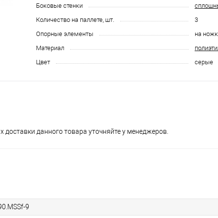
Боковые стенки
сплошн
Количество на паллете, шт.
3
Опорные элементы
на ножк
Материал
полиэти
Цвет
серые
х доставки данного товара уточняйте у менеджеров.
90.MSSf-9