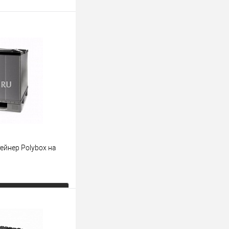
ейнер Polyboх на
ь цену
К сравнению