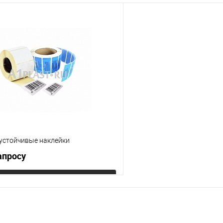
устойчивые наклейки
апросу
Запросить цену
 клик
К сравнению