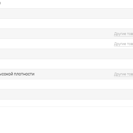
0
Другие то
Другие то
ысокой плотности
Другие то