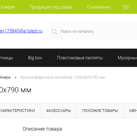
Галерея
Продукция под заказ
О компании
le+175845@a1plast.ru
етницы
Big box
Пластиковые паллеты
Мусорные
•
ейнеры
Крупногабаритный контейнер 1200х800х790 мм
00х790 мм
ХАРАКТЕРИСТИКИ
АКСЕССУАРЫ
ПОХОЖИЕ ТОВАРЫ
МЕ
Описание товара: