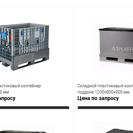
е
Под заказ
астиковый контейнер
Складной пластиковый конт
0 мм
поддоне 1200х800х900 мм
апросу
Цена по запросу
Запросить цену
Запросит
 клик
К сравнению
Купить в 1 клик