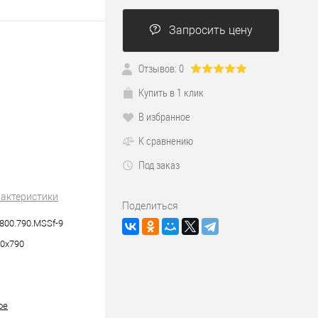
Запросить цену
Отзывов: 0
Купить в 1 клик
В избранное
К сравнению
Под заказ
рактеристики
Поделиться
800.790.MSSf-9
0х790
ое