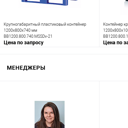
Цвет
Цвет
Крупногабаритный пластиковый контейнер
Контейнер к
1200х800х740 мм
1200х800х10
BB1200.800.740.MSSDv-21
BB1200.800.1
Цена по запросу
Цена по з
Запросить цену
МЕНЕДЖЕРЫ
Купить в 1 клик
К сравнению
Купить в 1
В избранное
Под заказ
В избранно
Опорные элементы
Опорные эле
на полозьях
на полозьях
Исполнение контейнера
Цвет
с верхней дверцей
стандартный