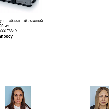
рупногабаритный складной
00 мм
000.FSSr-9
апросу
Запросить цену
 клик
К сравнению
е
Под заказ
менты
на ножках
на колесах