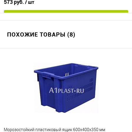
573 руб.
/ шт
В корзину
ПОХОЖИЕ ТОВАРЫ (8)
В избранное
Под заказ
Исполнение
морозостойкий
Цвет
Морозостойкий пластиковый ящик 600х400х350 мм