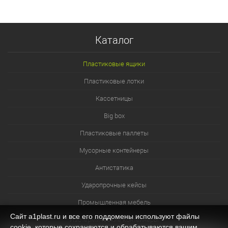
Каталог
Пластиковые ящики
Пластиковые лотки
Кассетницы
Big box
Пластиковые паллеты
Мусорные контейнеры
Антистатика
Ударопрочные кейсы
Промышленная мебель
Сайт a1plast.ru и все его поддомены используют файлы
Изотермические контейнеры
cookie, которые сохраняются и обрабатываются вашим