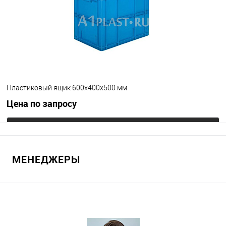
Исполнение
морозостойкий
Цвет
Пластиковый ящик 600x400x500 мм
Цена по запросу
Запросить цену
МЕНЕДЖЕРЫ
В избранное
Под заказ
Цвет