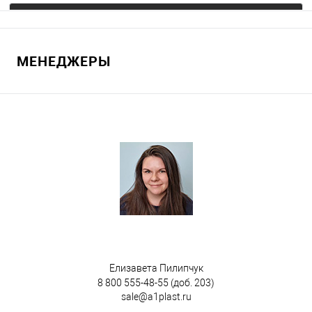
Запросить цену
МЕНЕДЖЕРЫ
В избранное
Под заказ
Цвет
Елизавета Пилипчук
8 800 555-48-55
(доб. 203)
sale@a1plast.ru