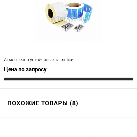
Атмосферно устойчивые наклейки
Цена по запросу
Запросить цену
ПОХОЖИЕ ТОВАРЫ (8)
В избранное
Под заказ
Цвет