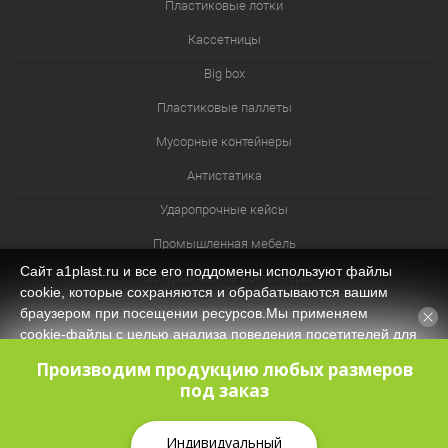
Пластиковые лотки
Кассетницы
Big box
Пластиковые паллеты
Мусорные контейнеры
Антистатика
Ударопрочные кейсы
Промышленная мебель
Сайт a1plast.ru и все его поддомены используют файлы
Изотермические контейнеры
cookie, которые сохраняются и обрабатываются вашим
Контейнеры для технических нужд
браузером при посещении ресурсов.Мы применяем
cookie‑файлы с целью анализа поведения посетителей для
Система хранения из лотков и ячеек
оптимизации контента и функционала, обеспечения
Производим продукцию любых размеров
корректной работы сайта. Оставаясь на нашем сайте, вы
под заказ
соглашаетесь с
Политикой защиты и обработки
персональных данных
и даёте своё согласие на обработку
персональных данных (в т.ч. через сервис Яндекс.Метрика).
Индивидуальный