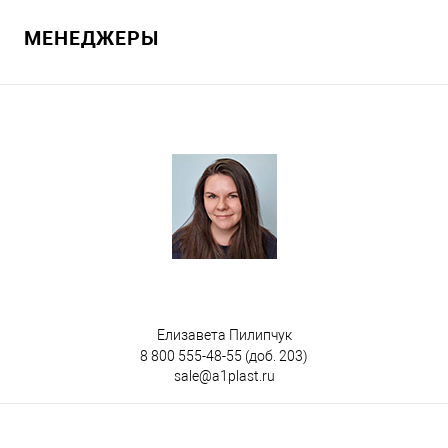
МЕНЕДЖЕРЫ
В избранное
Под заказ
Цвет
Елизавета Пилипчук
8 800 555-48-55
(доб. 203)
sale@a1plast.ru