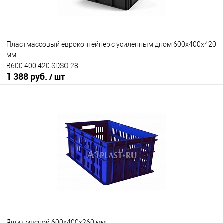
Пластмассовый евроконтейнер с усиленным дном 600х400х420
мм
B600.400.420.SDSO-28
1 388 руб.
/ шт
В корзину
В избранное
Под заказ
Ручки ящика
открытые ручки
закрытые ручки
Цвет
Ящик мясной 600х400х260 мм