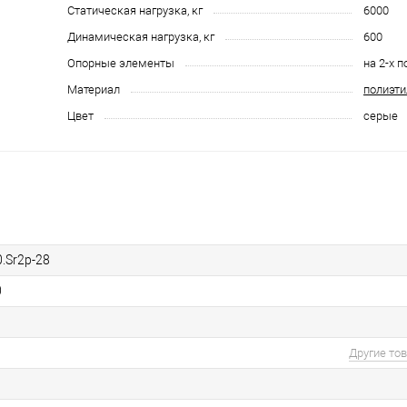
Статическая нагрузка, кг
6000
Динамическая нагрузка, кг
600
Опорные элементы
на 2-х 
Материал
полиэти
Цвет
серые
.Sr2р-28
0
Другие то