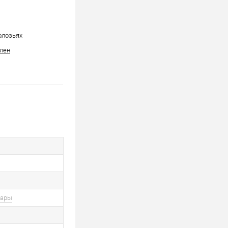
полозьях
лен
вары