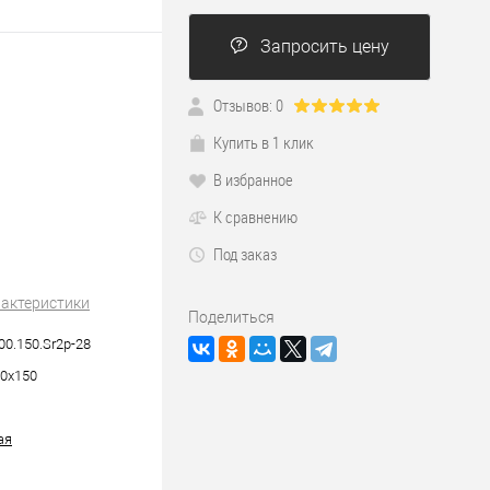
Запросить цену
Отзывов: 0
Купить в 1 клик
В избранное
К сравнению
Под заказ
рактеристики
Поделиться
00.150.Sr2р-28
0х150
ая