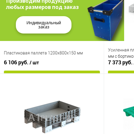
Производим продукцию
любых размеров под заказ
Индивидуальный
заказ
Усиленная п
Пластиковая паллета 1200х800х150 мм
мм с бортико
6 106 руб.
7 373 руб.
/ шт
В корзину
Купить в 1 клик
К сравнению
Купить в 1
В избранное
Под заказ
В избранно
Опорные элементы
Опорные эле
на 3-х полозьях
на 3-х полозь