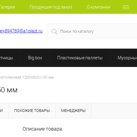
Галерея
Продукция под заказ
О компании
le+894789@a1plast.ru
етницы
Big box
Пластиковые паллеты
Мусорные
иэтиленовая 1200х800х150 мм
50 мм
КИ
ПОХОЖИЕ ТОВАРЫ
МЕНЕДЖЕРЫ
Описание товара: