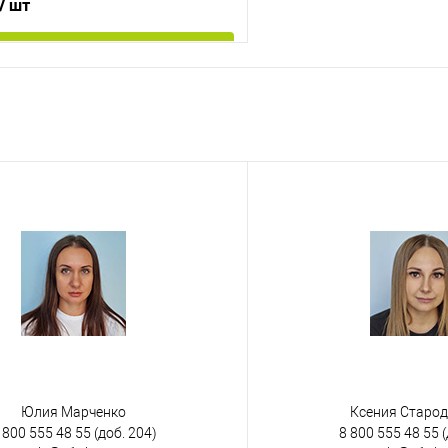
/ шт
В корзину
 клик
К сравнению
е
Под заказ
менты
ях
Юлия Марченко
Ксения Старо
 800 555 48 55
(доб. 204)
8 800 555 48 55
(