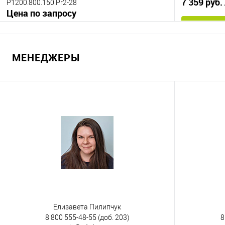
7 359 руб.
Р1200.800.150.Pr2-28
Цена по запросу
Запросить цену
МЕНЕДЖЕРЫ
Купить в 1
Купить в 1 клик
К сравнению
В избранно
В избранное
Под заказ
Опорные эле
Опорные элементы
на 3-х полозь
на 2-х полозьях
на 3-х полозьях
Цвет
Цвет
Елизавета Пилипчук
8 800 555-48-55
(доб. 203)
8