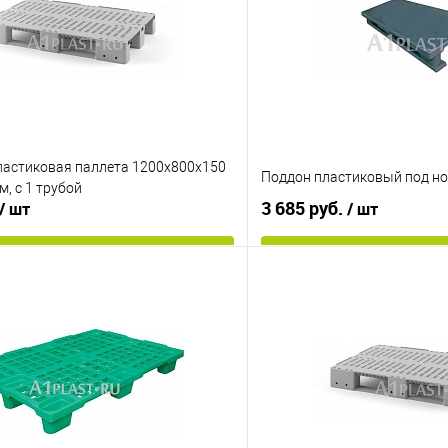
ластиковая паллета 1200х800х150
Поддон пластиковый под но
м, с 1 трубой
3 685 руб.
/ шт
/ шт
В корзину
В корз
 клик
К сравнению
Купить в 1 клик
е
Под заказ
В избранное
менты
Цвет
ях