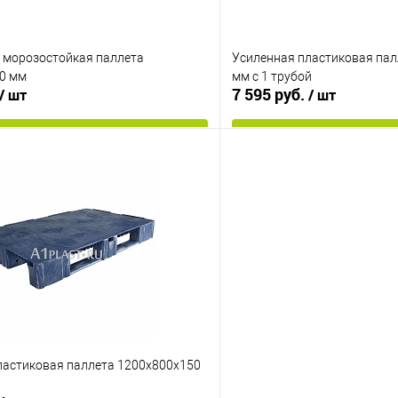
 морозостойкая паллета
Усиленная пластиковая пал
0 мм
мм с 1 трубой
7 595 руб.
/ шт
/ шт
В корзину
В корз
 клик
К сравнению
Купить в 1 клик
е
Под заказ
В избранное
менты
Опорные элементы
на 3-х полозьях
Цвет
ий
ластиковая паллета 1200х800х150