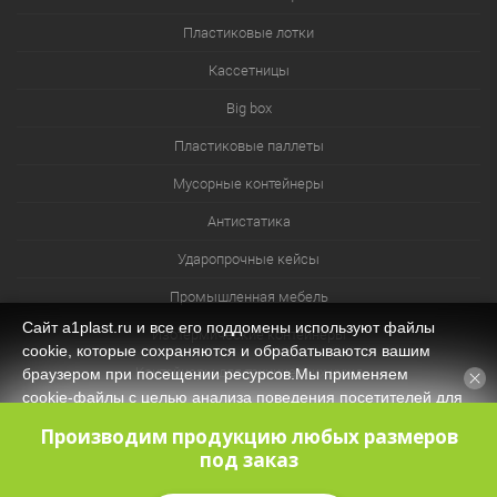
Пластиковые лотки
Кассетницы
Big box
Пластиковые паллеты
Мусорные контейнеры
Антистатика
Ударопрочные кейсы
Промышленная мебель
Сайт a1plast.ru и все его поддомены используют файлы
Изотермические контейнеры
cookie, которые сохраняются и обрабатываются вашим
Контейнеры для технических нужд
браузером при посещении ресурсов.Мы применяем
cookie‑файлы с целью анализа поведения посетителей для
Система хранения из лотков и ячеек
оптимизации контента и функционала, обеспечения
Производим продукцию любых размеров
корректной работы сайта. Оставаясь на нашем сайте, вы
под заказ
соглашаетесь с
Политикой защиты и обработки
персональных данных
и даёте своё согласие на обработку