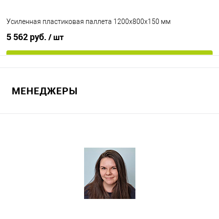
Усиленная пластиковая паллета 1200х800х150 мм
5 562 руб.
/ шт
В корзину
МЕНЕДЖЕРЫ
В избранное
Под заказ
Опорные элементы
на 3-х полозьях
Цвет