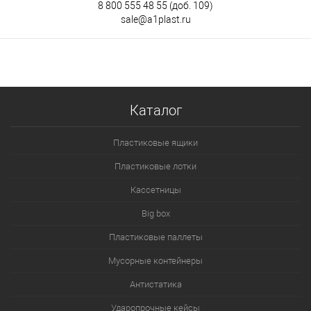
8 800 555 48 55
(доб. 109)
sale@a1plast.ru
Каталог
Пластиковые ящики
Пластиковые лотки
Кассетницы
Big box
Пластиковые паллеты
Мусорные контейнеры
Антистатика
Ударопрочные кейсы