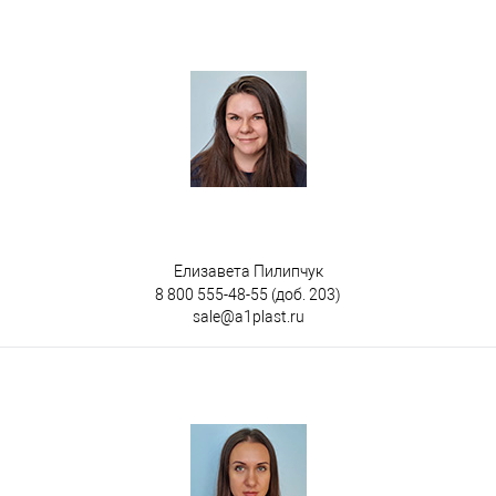
на 3-х полозьях
Цвет
Елизавета Пилипчук
8 800 555-48-55
(доб. 203)
sale@a1plast.ru