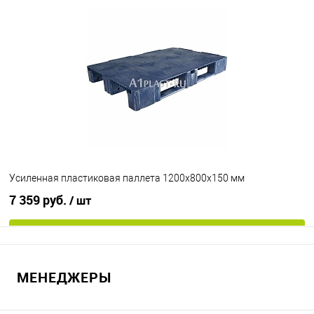
В избранное
Под заказ
Цвет
Усиленная пластиковая паллета 1200х800х150 мм
7 359 руб.
/ шт
В корзину
МЕНЕДЖЕРЫ
В избранное
Под заказ
Опорные элементы