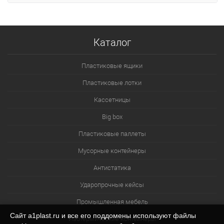
Каталог
Пластиковые ящики
Пластиковые лотки
Кассетницы
Big box
Пластиковые паллеты
Мусорные контейнеры
Антистатика
Ударопрочные кейсы
Промышленная мебель
Сайт a1plast.ru и все его поддомены используют файлы
Изотермические контейнеры