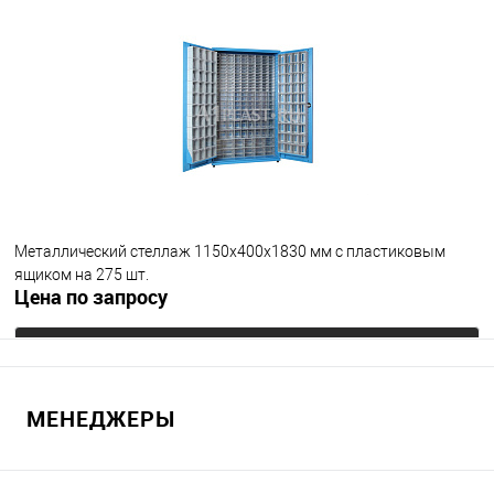
В корзину
В избранное
Под заказ
Исполнение стеллажа
окрашенный
оцинкованный
Количество полок
10
под заказ
Металлический стеллаж 1150х400х1830 мм с пластиковым
ящиком на 275 шт.
Цена по запросу
Запросить цену
МЕНЕДЖЕРЫ
В избранное
Под заказ