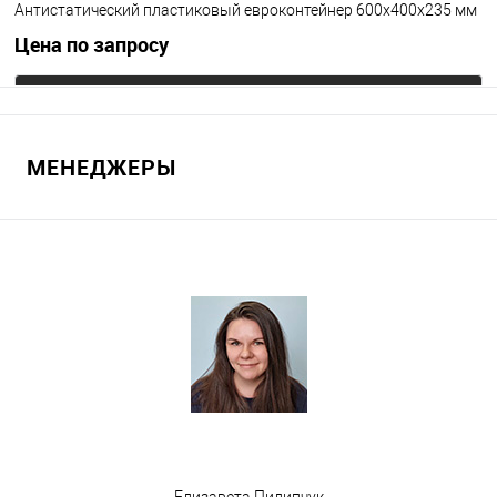
Антистатический пластиковый евроконтейнер 600х400х235 мм
Цена по запросу
Запросить цену
МЕНЕДЖЕРЫ
В избранное
Под заказ
Цвет