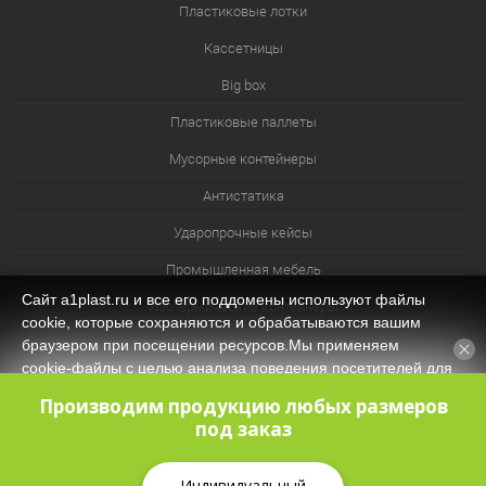
Пластиковые лотки
Кассетницы
Big box
Пластиковые паллеты
Мусорные контейнеры
Антистатика
Ударопрочные кейсы
Промышленная мебель
Сайт a1plast.ru и все его поддомены используют файлы
Изотермические контейнеры
cookie, которые сохраняются и обрабатываются вашим
Контейнеры для технических нужд
браузером при посещении ресурсов.Мы применяем
cookie‑файлы с целью анализа поведения посетителей для
Система хранения из лотков и ячеек
оптимизации контента и функционала, обеспечения
Производим продукцию любых размеров
корректной работы сайта. Оставаясь на нашем сайте, вы
под заказ
соглашаетесь с
Политикой защиты и обработки
персональных данных
и даёте своё согласие на обработку
персональных данных (в т.ч. через сервис Яндекс.Метрика).
Индивидуальный