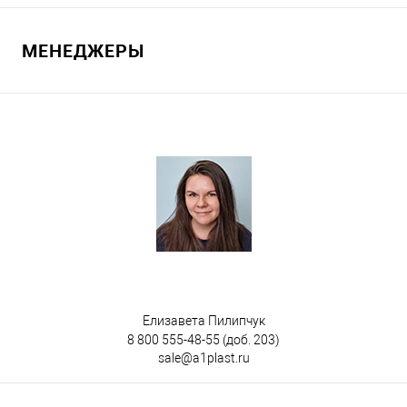
Запросить цену
МЕНЕДЖЕРЫ
В избранное
Под заказ
Цвет
Елизавета Пилипчук
8 800 555-48-55
(доб. 203)
sale@a1plast.ru