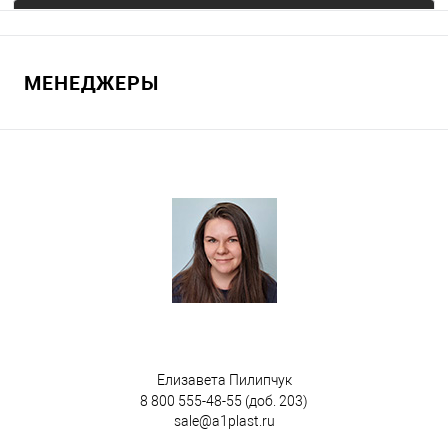
Запросить цену
МЕНЕДЖЕРЫ
В избранное
Под заказ
Цвет
Елизавета Пилипчук
8 800 555-48-55
(доб. 203)
sale@a1plast.ru