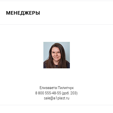
МЕНЕДЖЕРЫ
В избранное
Под заказ
Цвет
Елизавета Пилипчук
8 800 555-48-55
(доб. 203)
sale@a1plast.ru