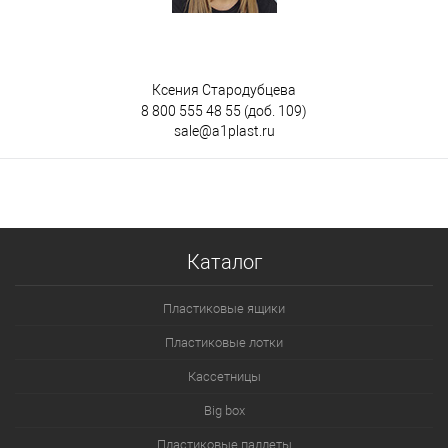
Ксения Стародубцева
8 800 555 48 55
(доб. 109)
sale@a1plast.ru
Каталог
Пластиковые ящики
Пластиковые лотки
Кассетницы
Big box
Пластиковые паллеты