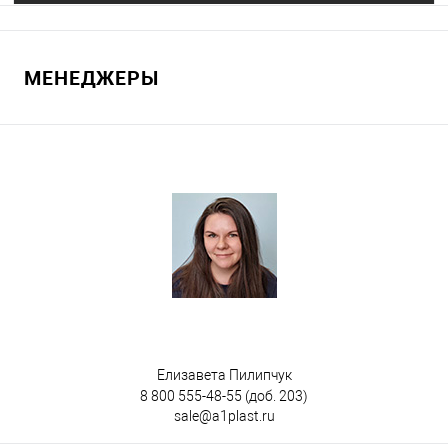
Запросить цену
МЕНЕДЖЕРЫ
В избранное
Под заказ
Цвет
Елизавета Пилипчук
8 800 555-48-55
(доб. 203)
sale@a1plast.ru