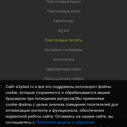
Пластиковые ящики
Пластиковые лотки
Кассетницы
Big box
Пластиковые паллеты
Мусорные контейнеры
Антистатика
Ударопрочные кейсы
Промышленная мебель
Сайт a1plast.ru и все его поддомены используют файлы
Изотермические контейнеры
cookie, которые сохраняются и обрабатываются вашим
Контейнеры для технических нужд
браузером при посещении ресурсов.Мы применяем
cookie‑файлы с целью анализа поведения посетителей для
Система хранения из лотков и ячеек
оптимизации контента и функционала, обеспечения
корректной работы сайта. Оставаясь на нашем сайте, вы
соглашаетесь с
Политикой защиты и обработки