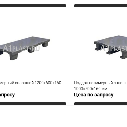
Запросить цену
Запросит
 клик
К сравнению
Купить в 1 клик
е
Под заказ
В избранное
Цвет
мерный сплошной 1200х600х150
Поддон полимерный сплошн
1000х700х160 мм
апросу
Цена по запросу
Запросить цену
Запросит
 клик
К сравнению
Купить в 1 клик