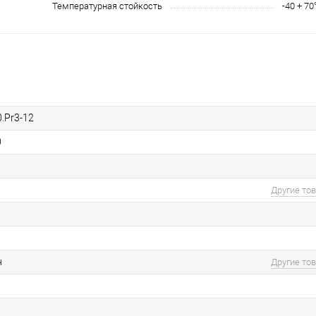
Температурная стойкость
-40 + 70
.Pr3-12
0
Другие то
н
Другие то