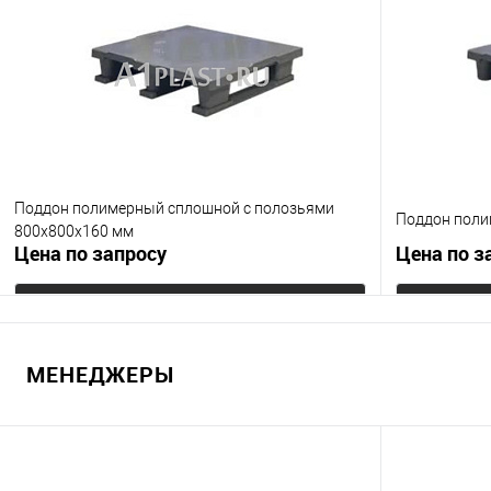
В избранное
Под заказ
В избранно
Цвет
Цвет
Поддон полимерный сплошной с полозьями
Поддон поли
800х800х160 мм
Цена по запросу
Цена по з
Запросить цену
МЕНЕДЖЕРЫ
Купить в 1 клик
К сравнению
Купить в 1
В избранное
Под заказ
В избранно
Цвет
Цвет