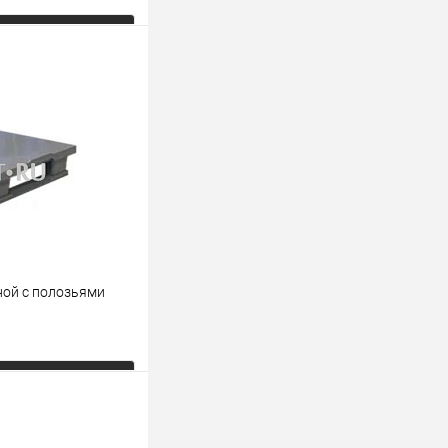
ь цену
К сравнению
Под заказ
ой с полозьями
ь цену
К сравнению