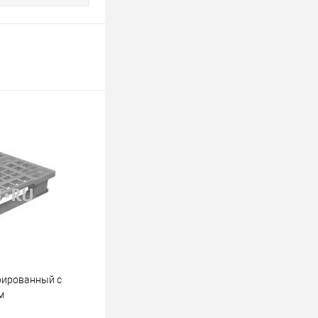
рированный с
м