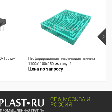
00х155 мм
Перфорированная пластиковая паллета
П
1100х1100х150 мм голуой
г
Цена по запросу
Ц
СПб, МОСКВА И
РОССИЯ