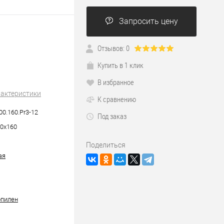
Запросить цену
Отзывов: 0
Купить в 1 клик
В избранное
рактеристики
К сравнению
00.160.Pr3-12
Под заказ
0х160
Поделиться
ая
опилен