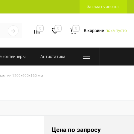
Заказать звонок
0
0
0
В корзине
пока пусто
 контейнеры
Антистатика
озьями 1200х600х160 мм
Цена по запросу