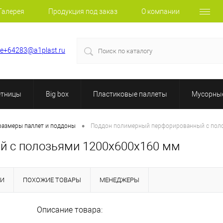
Галерея
Продукция под заказ
О компании
le+64283@a1plast.ru
етницы
Big box
Пластиковые паллеты
Мусорные
•
размеры паллет и поддоны
Поддон полимерный перфорированный с пол
й с полозьями 1200х600х160 мм
КИ
ПОХОЖИЕ ТОВАРЫ
МЕНЕДЖЕРЫ
Описание товара: