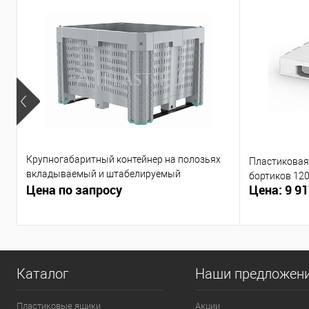
Крупногабаритный контейнер на полозьях
Пластиковая 
вкладываемый и штабелируемый
бортиков 12
Цена по запросу
Цена: 9 91
1200х1000х790 мм
Каталог
Наши предложен
Пластиковые ящики
Акции