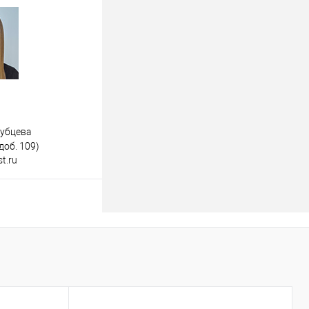
дубцева
доб. 109)
t.ru