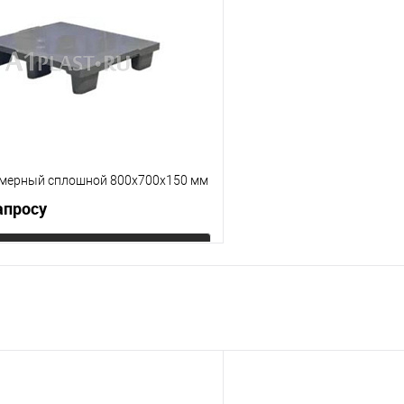
е
Под заказ
В избранное
Цвет
мерный сплошной 800х700х150 мм
апросу
Запросить цену
 клик
К сравнению
е
Под заказ