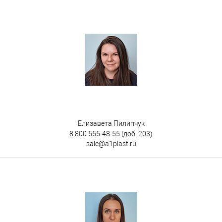
на 3-х полозьях
Цвет
Елизавета Пилипчук
8 800 555-48-55
(доб. 203)
sale@a1plast.ru