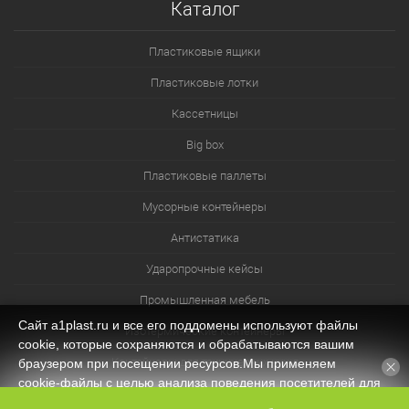
Каталог
Пластиковые ящики
Пластиковые лотки
Кассетницы
Big box
Пластиковые паллеты
Мусорные контейнеры
Антистатика
Ударопрочные кейсы
Промышленная мебель
Сайт a1plast.ru и все его поддомены используют файлы
Изотермические контейнеры
cookie, которые сохраняются и обрабатываются вашим
Контейнеры для технических нужд
браузером при посещении ресурсов.Мы применяем
cookie‑файлы с целью анализа поведения посетителей для
Система хранения из лотков и ячеек
оптимизации контента и функционала, обеспечения