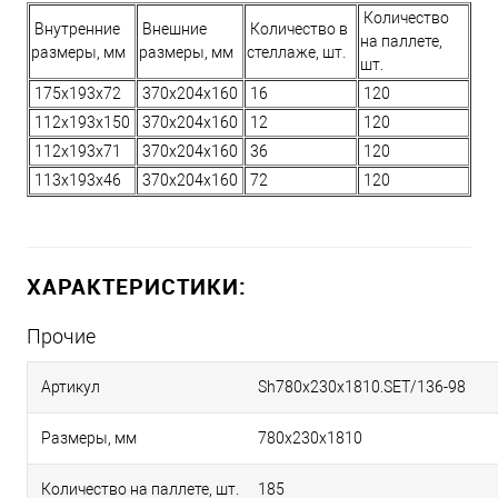
Количество
Внутренние
Внешние
Количество в
на паллете,
размеры, мм
размеры, мм
стеллаже, шт.
шт.
175х193х72
370х204х160
16
120
112х193х150
370х204х160
12
120
112х193х71
370х204х160
36
120
113х193х46
370х204х160
72
120
ХАРАКТЕРИСТИКИ:
Прочие
Артикул
Sh780х230х1810.SET/136-98
Размеры, мм
780х230х1810
Количество на паллете, шт.
185