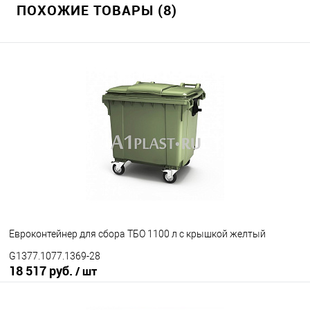
ПОХОЖИЕ ТОВАРЫ (8)
В избранное
Под заказ
Цвет
Евроконтейнер для сбора ТБО 1100 л с крышкой желтый
G1377.1077.1369-28
18 517 руб.
/ шт