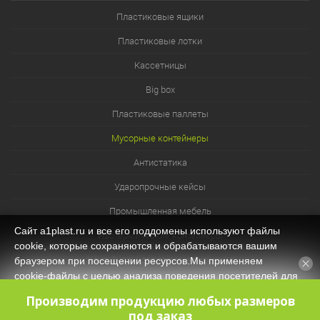
Пластиковые ящики
Пластиковые лотки
Кассетницы
Big box
Пластиковые паллеты
Мусорные контейнеры
Антистатика
Ударопрочные кейсы
Промышленная мебель
Сайт a1plast.ru и все его поддомены используют файлы
Изотермические контейнеры
cookie, которые сохраняются и обрабатываются вашим
Контейнеры для технических нужд
браузером при посещении ресурсов.Мы применяем
cookie‑файлы с целью анализа поведения посетителей для
Система хранения из лотков и ячеек
оптимизации контента и функционала, обеспечения
Производим продукцию любых размеров
корректной работы сайта. Оставаясь на нашем сайте, вы
под заказ