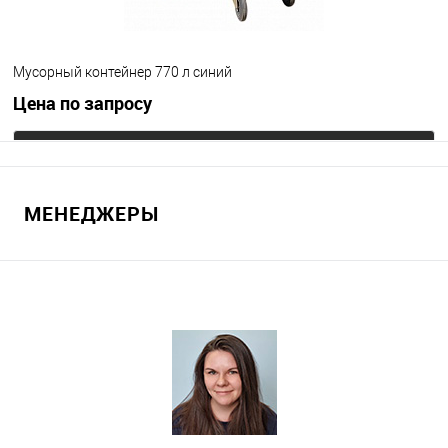
Мусорный контейнер 770 л синий
Цена по запросу
Запросить цену
МЕНЕДЖЕРЫ
В избранное
Под заказ
Цвет