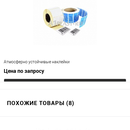
Атмосферно устойчивые наклейки
Цена по запросу
Запросить цену
ПОХОЖИЕ ТОВАРЫ (8)
В избранное
Под заказ
Цвет