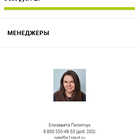
В корзину
МЕНЕДЖЕРЫ
В избранное
Под заказ
Цвет
Елизавета Пилипчук
8 800 555-48-55
(доб. 203)
sale@a1plast.ru