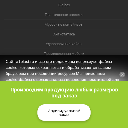
Big box
Пластиковые паллеты
Мусорные контейнеры
Антистатика
Ударопрочные кейсы
Промышленная мебель
Сайт a1plast.ru и все его поддомены используют файлы
Изотермические контейнеры
cookie, которые сохраняются и обрабатываются вашим
Контейнеры для технических нужд
браузером при посещении ресурсов.Мы применяем
cookie‑файлы с целью анализа поведения посетителей для
Система хранения из лотков и ячеек
оптимизации контента и функционала, обеспечения
Производим продукцию любых размеров
корректной работы сайта. Оставаясь на нашем сайте, вы
под заказ
соглашаетесь с
Политикой защиты и обработки
персональных данных
и даёте своё согласие на обработку
персональных данных (в т.ч. через сервис Яндекс.Метрика).
Индивидуальный
заказ
Принять
КОРЗИНА
0