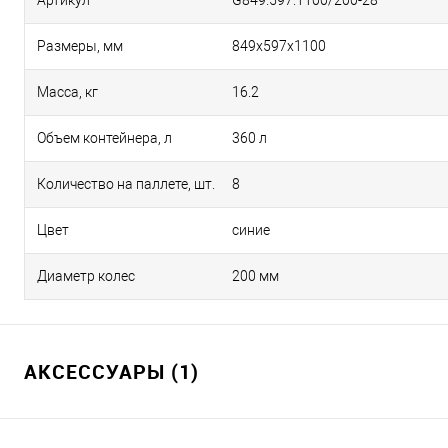
Артикул
G849.597.1100/200-28
Размеры, мм
849х597х1100
Масса, кг
16.2
Объем контейнера, л
360 л
Количество на паллете, шт.
8
Цвет
синие
Диаметр колес
200 мм
АКСЕССУАРЫ (1)