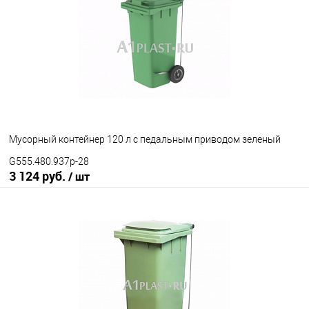
Цвет
Мусорный контейнер 120 л с педальным приводом зеленый
G555.480.937p-28
3 124 руб.
/ шт
В корзину
В избранное
Под заказ
Наличие привода
с педальным приводом
без педального привода