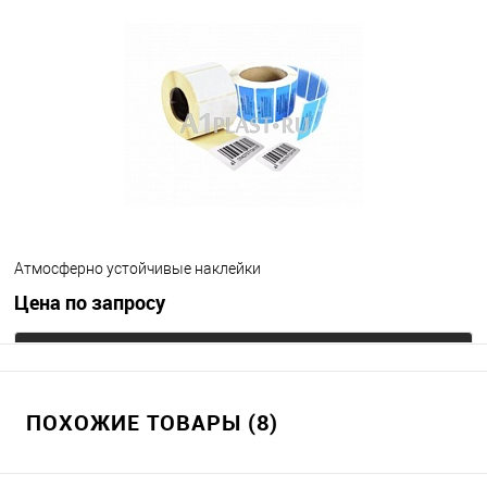
Атмосферно устойчивые наклейки
Цена по запросу
Запросить цену
ПОХОЖИЕ ТОВАРЫ (8)
В избранное
Под заказ
Цвет