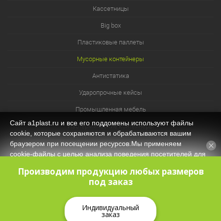
Кассетницы
Big box
Пластиковые паллеты
Мусорные контейнеры
Антистатика
Ударопрочные кейсы
Промышленная мебель
Сайт a1plast.ru и все его поддомены используют файлы
Изотермические контейнеры
cookie, которые сохраняются и обрабатываются вашим
Контейнеры для технических нужд
браузером при посещении ресурсов.Мы применяем
cookie‑файлы с целью анализа поведения посетителей для
Система хранения из лотков и ячеек
оптимизации контента и функционала, обеспечения
Производим продукцию любых размеров
корректной работы сайта. Оставаясь на нашем сайте, вы
под заказ
соглашаетесь с
Политикой защиты и обработки
персональных данных
и даёте своё согласие на обработку
персональных данных (в т.ч. через сервис Яндекс.Метрика).
Индивидуальный
заказ