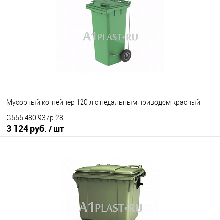
Мусорный контейнер 120 л с педальным приводом красный
G555.480.937p-28
3 124 руб.
/ шт
В корзину
В избранное
Под заказ
Наличие привода
с педальным приводом
без педального привода