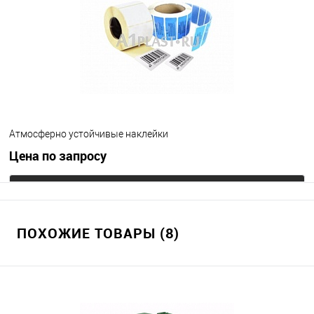
Атмосферно устойчивые наклейки
Цена по запросу
Запросить цену
ПОХОЖИЕ ТОВАРЫ (8)
В избранное
Под заказ
Цвет