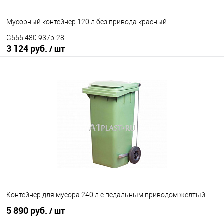
Мусорный контейнер 120 л без привода красный
G555.480.937p-28
3 124 руб.
/ шт
В корзину
В избранное
Под заказ
Наличие привода
с педальным приводом
без педального привода
Цвет
Контейнер для мусора 240 л с педальным приводом желтый
5 890 руб.
/ шт