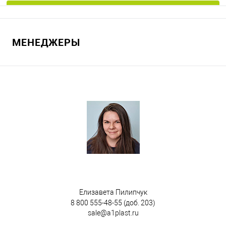
В корзину
МЕНЕДЖЕРЫ
В избранное
Под заказ
Цвет
Елизавета Пилипчук
8 800 555-48-55
(доб. 203)
sale@a1plast.ru