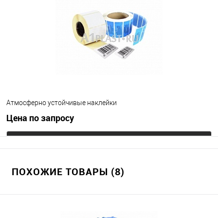
В избранное
Под заказ
Атмосферно устойчивые наклейки
Цена по запросу
Запросить цену
ПОХОЖИЕ ТОВАРЫ (8)
В избранное
Под заказ
Цвет