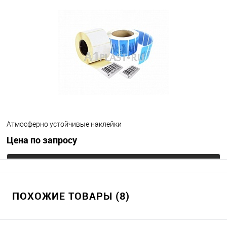
Атмосферно устойчивые наклейки
Цена по запросу
Запросить цену
ПОХОЖИЕ ТОВАРЫ (8)
В избранное
Под заказ
Цвет