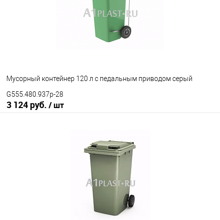
Мусорный контейнер 120 л с педальным приводом серый
G555.480.937p-28
3 124 руб.
/ шт
В корзину
В избранное
Под заказ
Наличие привода
с педальным приводом
без педального привода
Цвет