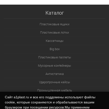
Каталог
Пластиковые ящики
Пластиковые лотки
Кассетницы
Big box
Пластиковые паллеты
Мусорные контейнеры
Антистатика
Ударопрочные кейсы
Промышленная мебель
Сайт a1plast.ru и все его поддомены используют файлы
Изотермические контейнеры
cookie, которые сохраняются и обрабатываются вашим
Контейнеры для технических нужд
браузером при посещении ресурсов.Мы применяем