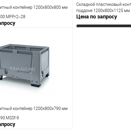
Складной пластиковый конт
итный контейнер 1200х800х800 мм
поддоне 1200х800х1125 мм
Цена по запросу
800.MPPr2–28
апросу
Запросит
Запросить цену
Купить в 1 клик
 клик
К сравнению
В избранное
е
Под заказ
Опорные элементы
менты
на полозьях
на ножках
на колесах
Цвет
итный контейнер 1200х800х790 мм
90.MSSf-9
апросу