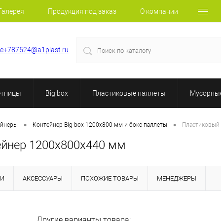
Галерея
Продукция под заказ
О компании
le+787524@a1plast.ru
етницы
Big box
Пластиковые паллеты
Мусорные
•
•
ейнеры
Контейнер Big box 1200х800 мм и бокс паллеты
Пластиковый 
ейнер 1200х800х440 мм
КИ
АКСЕССУАРЫ
ПОХОЖИЕ ТОВАРЫ
МЕНЕДЖЕРЫ
Другие варианты товара: