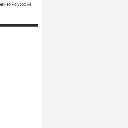
ейнер Polyboх на
ь цену
К сравнению
Под заказ