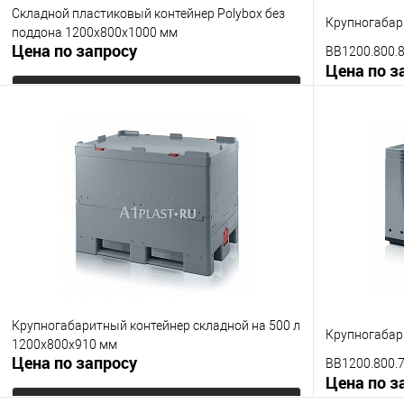
Складной пластиковый контейнер Polyboх без
Крупногабар
поддона 1200х800х1000 мм
Цена по запросу
BB1200.800.
Цена по з
Запросить цену
Купить в 1 клик
К сравнению
Купить в 1
В избранное
Под заказ
В избранно
Опорные элементы
Опорные эле
без поддона
на полозьях
Цвет
Цвет
Крупногабаритный контейнер складной на 500 л
Крупногабар
1200х800х910 мм
Цена по запросу
BB1200.800.7
Цена по з