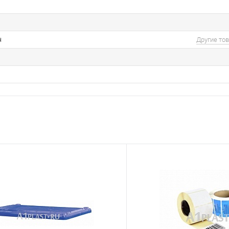
н
Другие то