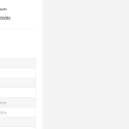
зьях
опилен
вары
вары