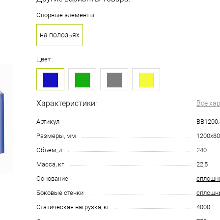
Опорные элементы:
на полозьях
Цвет :
Характеристики:
Все ха
Артикул
BB1200.
Размеры, мм
1200х80
Объём, л
240
Масса, кг
22,5
Основание
сплошн
Боковые стенки
сплошн
Статическая нагрузка, кг
4000