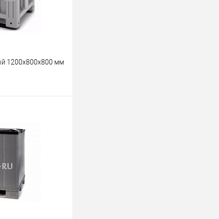
ый 1200х800х800 мм
ину
К сравнению
Под заказ
 колесах