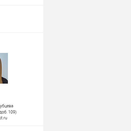
дубцева
доб. 109)
t.ru