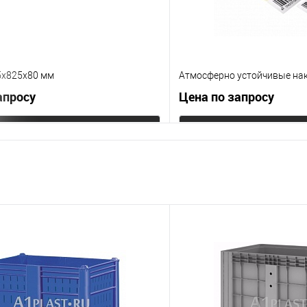
х825х80 мм
Атмосферно устойчивые на
апросу
Цена по запросу
Запросить цену
Запросит
 клик
К сравнению
Купить в 1 клик
е
Под заказ
В избранное
Цвет