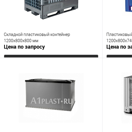
Складной пластиковый контейнер
Пластиковый
1200x800x800 мм
1200х800х74
Цена по запросу
Цена по з
Запросить цену
Купить в 1 клик
К сравнению
Купить в 1
В избранное
Под заказ
В избранно
Цвет
Опорные эле
на полозьях
Цвет