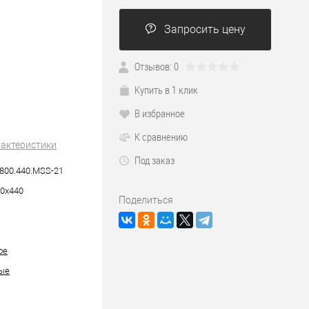
Запросить цену
Отзывов: 0
Купить в 1 клик
В избранное
К сравнению
рактеристики
Под заказ
800.440.MSS-21
0х440
Поделиться
ое
ые