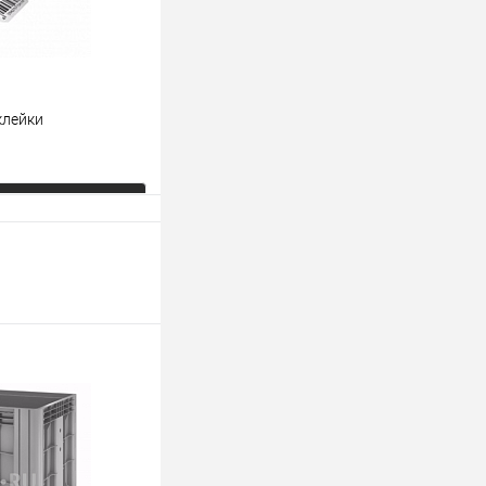
клейки
ь цену
К сравнению
Под заказ