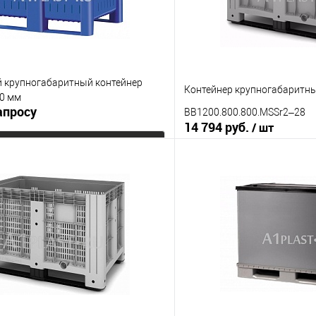
 крупногабаритный контейнер
Контейнер крупногабаритн
0 мм
апросу
BB1200.800.800.MSSr2–28
14 794 руб.
/ шт
Запросить цену
В корз
 клик
К сравнению
Купить в 1 клик
е
Под заказ
В избранное
менты
Опорные элементы
на полозьях
на ножках
на
Цвет