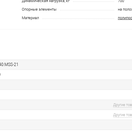
Динамическая нагрузка, кг
700
Опорные элементы
на поло
Материал
полипр
40.MSS-21
0
Другие то
Другие то