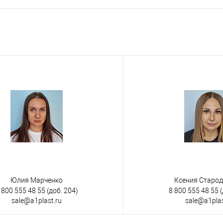
Запросить цену
 клик
К сравнению
е
Под заказ
менты
на колесах
Юлия Марченко
Ксения Старо
 800 555 48 55
(доб. 204)
8 800 555 48 55
(
sale@a1plast.ru
sale@a1plas