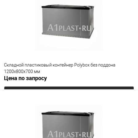
В избранное
Под заказ
Опорные элементы
на полозьях
на ножках
на колесах
Цвет
Складной пластиковый контейнер Polyboх без поддона
1200х800х700 мм
Цена по запросу
Запросить цену
В избранное
Под заказ
Опорные элементы
без поддона