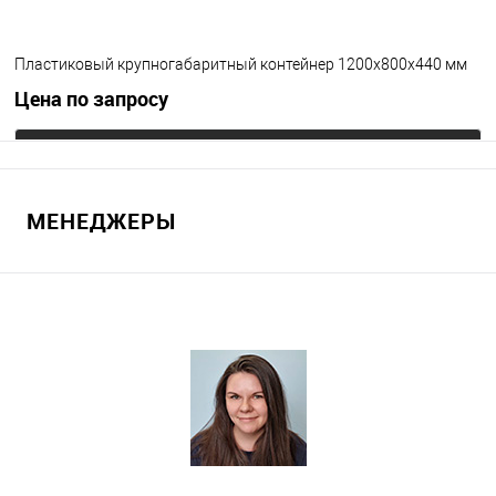
Пластиковый крупногабаритный контейнер 1200х800х440 мм
Цена по запросу
Запросить цену
МЕНЕДЖЕРЫ
В избранное
Под заказ
Опорные элементы
на полозьях
Цвет