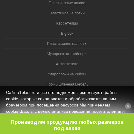
Пластиковые ящики
Пластиковые лотки
Кассетницы
Big box
Пластиковые паллеты
Мусорные контейнеры
Антистатика
Ударопрочные кейсы
Промышленная мебель
Сайт a1plast.ru и все его поддомены используют файлы
Изотермические контейнеры
cookie, которые сохраняются и обрабатываются вашим
Контейнеры для технических нужд
браузером при посещении ресурсов.Мы применяем
cookie‑файлы с целью анализа поведения посетителей для
Система хранения из лотков и ячеек
оптимизации контента и функционала, обеспечения
Производим продукцию любых размеров
корректной работы сайта. Оставаясь на нашем сайте, вы
под заказ
соглашаетесь с
Политикой защиты и обработки