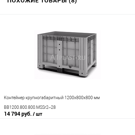
ПОХОЖИЕ ТОВАРЫ (8)
В избранное
Под заказ
Цвет
Контейнер крупногабаритный 1200х800х800 мм
BB1200.800.800.MSSr2–28
14 794 руб.
/ шт
В корзину